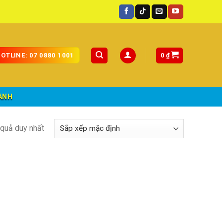
toàn quốc.
0
₫
OTLINE: 07 0880 1001
ÀNH
t quả duy nhất