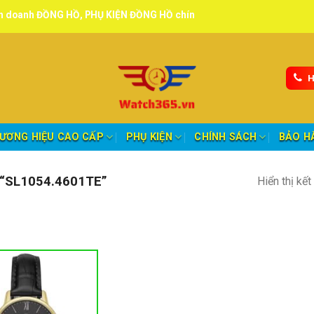
ỒNG HỒ, PHỤ KIỆN ĐỒNG HỒ chính hãng, tuyển đại lý, CTV giao hàng 
H
ƯƠNG HIỆU CAO CẤP
PHỤ KIỆN
CHÍNH SÁCH
BẢO H
“SL1054.4601TE”
Hiển thị kế
nh mục sản phẩm