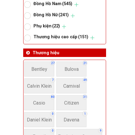
Đồng Hồ Nam
(545)
Om
Đồng Hồ Nữ
(241)
Phụ kiện
(22)
Thoma
Thương hiệu cao cấp
(151)
Lo
Thương hiệu
27
21
Bentley
Bulova
Má
7
49
Calvin Klein
Carnival
Giớ
80
31
Casio
Citizen
N
0
1
Daniel Klein
Davena
Nư
0
9