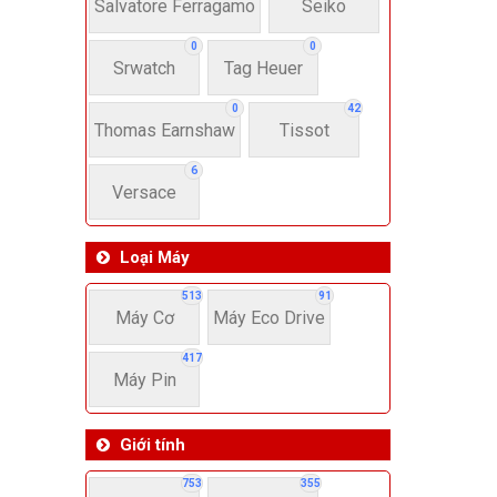
22-
Salvatore Ferragamo
Seiko
0
0
Srwatch
Tag Heuer
4
0
42
Thomas Earnshaw
Tissot
6
Versace
Loại Máy
513
91
Máy Cơ
Máy Eco Drive
417
Máy Pin
Giới tính
753
355