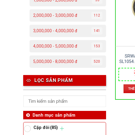
1,000,000 - 2,000,000 đ
C
2,000,000 - 3,000,000 đ
112
Đ
3,000,000 - 4,000,000 đ
141
Đ
4,000,000 - 5,000,000 đ
153
P
SRWA
T
SL1054.
5,000,000 - 8,000,000 đ
520
SAPPHI
– SIZE
Th
LỌC SẢN PHẨM
THÊ
Ben
Da
Danh mục sản phẩm
Cặp đôi
(85)
Ma