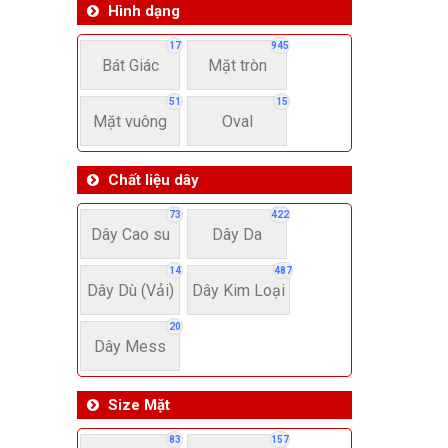
Hình dạng
17
945
Bát Giác
Mặt tròn
51
15
Mặt vuông
Oval
Chất liệu dây
73
422
Dây Cao su
Dây Da
14
487
Dây Dù (Vải)
Dây Kim Loại
20
Dây Mess
Size Mặt
83
157