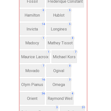
Fossil
Frederique Constant
Anh
0
5
Hamilton
Hublot
Thụ
14
5
Invicta
Longines
Hì
1
0
Madocy
Mathey Tissot
Bát
1
7
Maurice Lacroix
Michael Kors
7
0
Chấ
Movado
Ogival
16
3
Dây 
Olym Pianus
Omega
36
4
Si
Orient
Raymond Weil
3
31