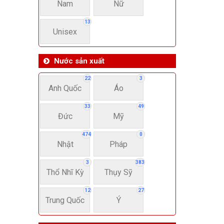
Nam
Nữ
13
Unisex
Nước sản xuất
22
3
Anh Quốc
Áo
33
49
Đức
Mỹ
474
0
Nhật
Pháp
3
383
Thổ Nhĩ Kỳ
Thụy Sỹ
12
27
Trung Quốc
Ý