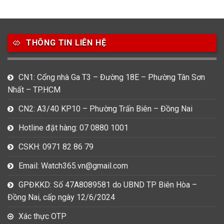
49
80
31
Carnival
Casio
Citizen
THÔNG TIN LIÊN HỆ
0
1
0
Daniel Klein
Davena
Fossil
9
0
5
CN1: Cổng nhà Ga T3 – Đường 18E – Phường Tân Sơn
Frederique Constant
Hamilton
Hublot
Nhất – TP.HCM
14
5
1
CN2: A3/40 KP10 – Phường Trấn Biên – Đồng Nai
Invicta
Longines
Madocy
Hotline đặt hàng: 07 0880 1001
0
1
7
Mathey Tissot
Maurice Lacroix
Michael Kors
CSKH: 0971 82 86 79
7
0
16
Email: Watch365.vn@gmail.com
Movado
Ogival
Olym Pianus
GPĐKKD: Số 47A8089581 do UBND TP Biên Hòa –
3
36
4
Đồng Nai, cấp ngày 12/6/2024
Omega
Orient
Raymond Weil
Xác thực OTP
3
31
0