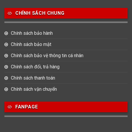
Salvatore Ferragamo
Seiko
Srwatch
CHÍNH SÁCH CHUNG
0
0
42
Tag Heuer
Thomas Earnshaw
Tissot
Chính sách bảo hành
6
Versace
Chính sách bảo mật
Chính sách bảo vệ thông tin cá nhân
Loại Máy
Chính sách đổi, trả hàng
513
91
417
Máy Cơ
Máy Eco Drive
Máy Pin
Chính sách thanh toán
Chính sách vận chuyển
Giới tính
FANPAGE
753
355
13
Nam
Nữ
Unisex