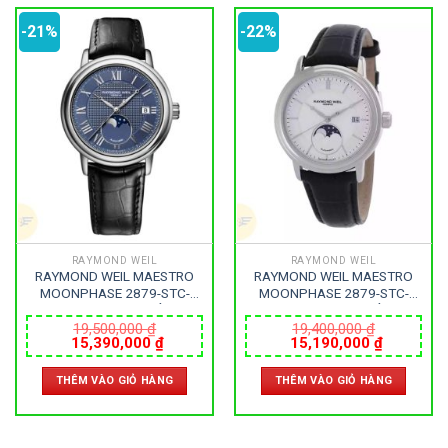
-21%
-22%
Thương hiệu
27
21
7
Bentley
Bulova
Calvin Klein
49
80
31
Carnival
Casio
Citizen
0
1
0
Daniel Klein
Davena
Fossil
RAYMOND WEIL
RAYMOND WEIL
9
0
5
RAYMOND WEIL MAESTRO
RAYMOND WEIL MAESTRO
Frederique Constant
Hamilton
Hublot
MOONPHASE 2879-STC-
MOONPHASE 2879-STC-
00508 – NAM – KÍNH
65001 – NAM – KÍNH
SAPPHIRE – DÂY DA –
SAPPHIRE – DÂY DA –
19,500,000
₫
19,400,000
₫
14
5
1
Giá
Giá
Giá
Giá
15,390,000
₫
15,190,000
₫
AUTOMATIC – SIZE 39.5MM
AUTOMATIC – SIZE 39.5MM
Invicta
Longines
Madocy
gốc
hiện
gốc
hiện
– MÁY THỤY SỸ
– MÁY THỤY SỸ
là:
tại
là:
tại
THÊM VÀO GIỎ HÀNG
THÊM VÀO GIỎ HÀNG
19,500,000 ₫.
là:
19,400,000 ₫.
là:
0
1
7
15,390,000 ₫.
15,190,0
Mathey Tissot
Maurice Lacroix
Michael Kors