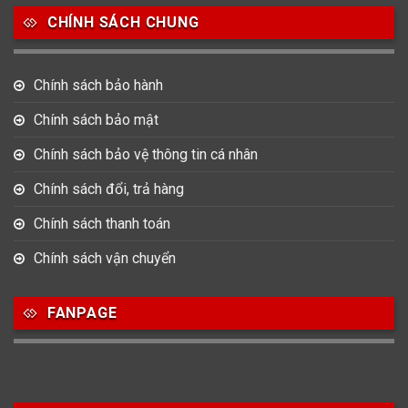
CHÍNH SÁCH CHUNG
753
355
13
Nam
Nữ
Unisex
Chính sách bảo hành
Nước sản xuất
Chính sách bảo mật
22
3
33
Chính sách bảo vệ thông tin cá nhân
Anh Quốc
Áo
Đức
Chính sách đổi, trả hàng
49
474
0
Mỹ
Nhật
Pháp
Chính sách thanh toán
3
383
12
Chính sách vận chuyển
Thổ Nhĩ Kỳ
Thụy Sỹ
Trung Quốc
27
FANPAGE
Ý
Hình dạng