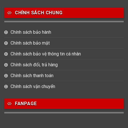
7
0
16
Movado
Ogival
Olym Pianus
CHÍNH SÁCH CHUNG
3
36
4
Omega
Orient
Raymond Weil
Chính sách bảo hành
3
31
0
Salvatore Ferragamo
Seiko
Srwatch
Chính sách bảo mật
0
0
42
Chính sách bảo vệ thông tin cá nhân
Tag Heuer
Thomas Earnshaw
Tissot
Chính sách đổi, trả hàng
6
Versace
Chính sách thanh toán
Chính sách vận chuyển
Loại Máy
FANPAGE
513
91
417
Máy Cơ
Máy Eco Drive
Máy Pin
Giới tính