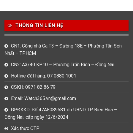
Thương hiệu
THÔNG TIN LIÊN HỆ
27
21
7
Bentley
Bulova
Calvin Klein
49
80
31
CN1: Cổng nhà Ga T3 – Đường 18E – Phường Tân Sơn
Carnival
Casio
Citizen
Nhất – TP.HCM
0
1
0
CN2: A3/40 KP10 – Phường Trấn Biên – Đồng Nai
Daniel Klein
Davena
Fossil
Hotline đặt hàng: 07 0880 1001
9
0
5
Frederique Constant
Hamilton
Hublot
CSKH: 0971 82 86 79
Email: Watch365.vn@gmail.com
14
5
1
Invicta
Longines
Madocy
GPĐKKD: Số 47A8089581 do UBND TP Biên Hòa –
0
1
7
Đồng Nai, cấp ngày 12/6/2024
Mathey Tissot
Maurice Lacroix
Michael Kors
Xác thực OTP