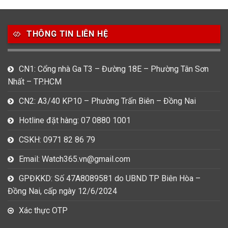
49
80
31
Carnival
Casio
Citizen
THÔNG TIN LIÊN HỆ
0
1
0
Daniel Klein
Davena
Fossil
9
0
5
CN1: Cổng nhà Ga T3 – Đường 18E – Phường Tân Sơn
Frederique Constant
Hamilton
Hublot
Nhất – TP.HCM
14
5
1
CN2: A3/40 KP10 – Phường Trấn Biên – Đồng Nai
Invicta
Longines
Madocy
Hotline đặt hàng: 07 0880 1001
0
1
7
Mathey Tissot
Maurice Lacroix
Michael Kors
CSKH: 0971 82 86 79
7
0
16
Email: Watch365.vn@gmail.com
Movado
Ogival
Olym Pianus
GPĐKKD: Số 47A8089581 do UBND TP Biên Hòa –
3
36
4
Đồng Nai, cấp ngày 12/6/2024
Omega
Orient
Raymond Weil
Xác thực OTP
3
31
0
Salvatore Ferragamo
Seiko
Srwatch