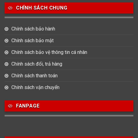
CHÍNH SÁCH CHUNG
0
0
42
Tag Heuer
Thomas Earnshaw
Tissot
Chính sách bảo hành
6
Versace
Chính sách bảo mật
Chính sách bảo vệ thông tin cá nhân
Loại Máy
Chính sách đổi, trả hàng
513
91
417
Máy Cơ
Máy Eco Drive
Máy Pin
Chính sách thanh toán
Chính sách vận chuyển
Giới tính
FANPAGE
753
355
13
Nam
Nữ
Unisex
Nước sản xuất