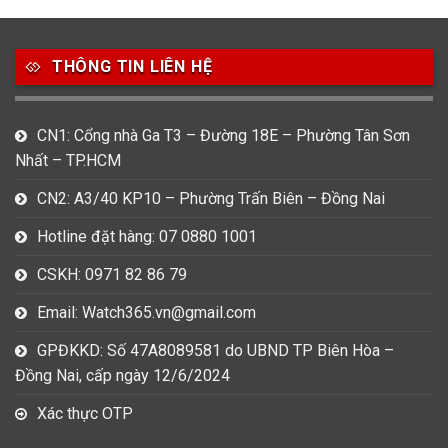
49
80
31
Carnival
Casio
Citizen
THÔNG TIN LIÊN HỆ
0
1
0
Daniel Klein
Davena
Fossil
9
0
5
CN1: Cổng nhà Ga T3 – Đường 18E – Phường Tân Sơn
Frederique Constant
Hamilton
Hublot
Nhất – TP.HCM
14
5
1
CN2: A3/40 KP10 – Phường Trấn Biên – Đồng Nai
Invicta
Longines
Madocy
Hotline đặt hàng: 07 0880 1001
0
1
7
Mathey Tissot
Maurice Lacroix
Michael Kors
CSKH: 0971 82 86 79
7
0
16
Email: Watch365.vn@gmail.com
Movado
Ogival
Olym Pianus
GPĐKKD: Số 47A8089581 do UBND TP Biên Hòa –
3
36
4
Đồng Nai, cấp ngày 12/6/2024
Omega
Orient
Raymond Weil
Xác thực OTP
3
31
0
Salvatore Ferragamo
Seiko
Srwatch