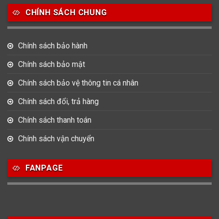
CHÍNH SÁCH CHUNG
0
0
42
Tag Heuer
Thomas Earnshaw
Tissot
Chính sách bảo hành
6
Versace
Chính sách bảo mật
Chính sách bảo vệ thông tin cá nhân
Loại Máy
Chính sách đổi, trả hàng
513
91
417
Máy Cơ
Máy Eco Drive
Máy Pin
Chính sách thanh toán
Chính sách vận chuyển
Giới tính
FANPAGE
753
355
13
Nam
Nữ
Unisex
Nước sản xuất