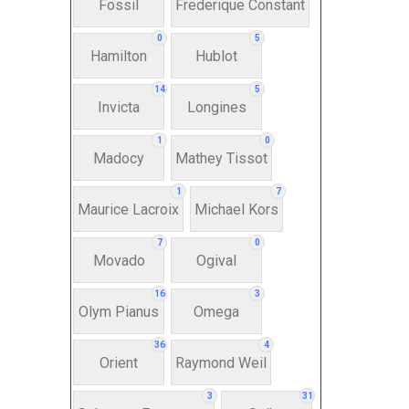
Fossil
Frederique Constant
Anh
0
5
Hamilton
Hublot
Thụ
14
5
Invicta
Longines
Hì
1
0
Madocy
Mathey Tissot
Bát
1
7
Maurice Lacroix
Michael Kors
7
0
Chấ
Movado
Ogival
16
3
Dây 
Olym Pianus
Omega
36
4
Si
Orient
Raymond Weil
3
31