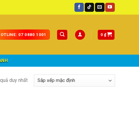
uốc.
0
₫
OTLINE: 07 0880 1001
ÀNH
t quả duy nhất