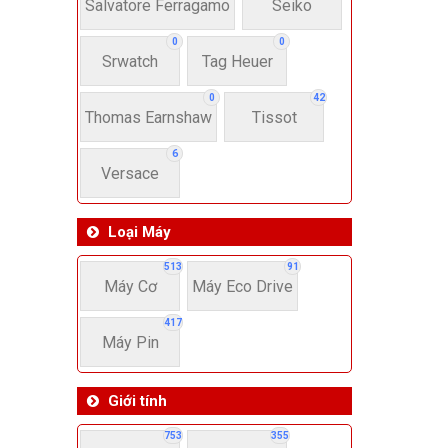
22-
Salvatore Ferragamo
Seiko
0
0
Srwatch
Tag Heuer
4
0
42
Thomas Earnshaw
Tissot
6
Versace
Loại Máy
513
91
Máy Cơ
Máy Eco Drive
417
Máy Pin
Giới tính
753
355