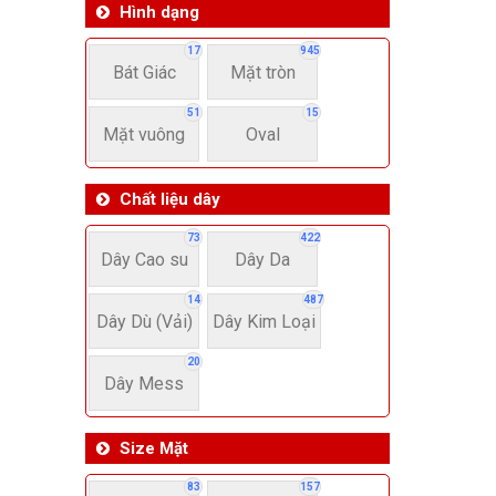
Hình dạng
17
945
Bát Giác
Mặt tròn
51
15
Mặt vuông
Oval
Chất liệu dây
73
422
Dây Cao su
Dây Da
14
487
Dây Dù (Vải)
Dây Kim Loại
20
Dây Mess
Size Mặt
83
157