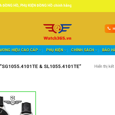
, PHỤ KIỆN ĐỒNG HỒ chính hãng, tuyển đại lý, CTV giao hàng toàn q
H
ƯƠNG HIỆU CAO CẤP
PHỤ KIỆN
CHÍNH SÁCH
BẢO H
SG1055.4101TE & SL1055.4101TE”
Hiển thị kế
nh mục sản phẩm