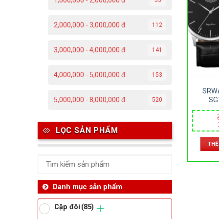
1,000,000 - 2,000,000 đ
C
2,000,000 - 3,000,000 đ
112
Đ
3,000,000 - 4,000,000 đ
141
Đ
4,000,000 - 5,000,000 đ
153
P
SRWA
T
SG
5,000,000 - 8,000,000 đ
520
SL1055
ĐÔI –
DÂY 
Th
LỌC SẢN PHẨM
39&3
THÊ
Ben
Da
Danh mục sản phẩm
Cặp đôi
(85)
Ma