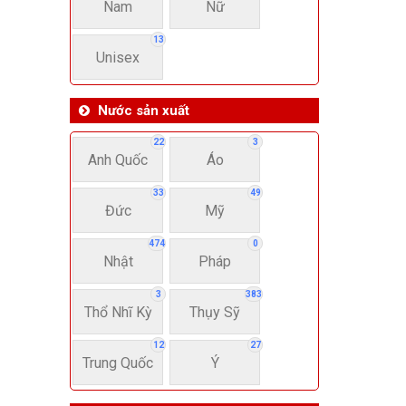
Nam
Nữ
13
Unisex
Nước sản xuất
22
3
Anh Quốc
Áo
33
49
Đức
Mỹ
474
0
Nhật
Pháp
3
383
Thổ Nhĩ Kỳ
Thụy Sỹ
12
27
Trung Quốc
Ý