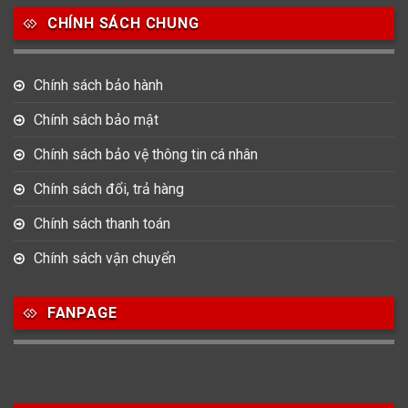
CHÍNH SÁCH CHUNG
0
0
42
Tag Heuer
Thomas Earnshaw
Tissot
Chính sách bảo hành
6
Versace
Chính sách bảo mật
Chính sách bảo vệ thông tin cá nhân
Loại Máy
Chính sách đổi, trả hàng
513
91
417
Máy Cơ
Máy Eco Drive
Máy Pin
Chính sách thanh toán
Chính sách vận chuyển
Giới tính
FANPAGE
753
355
13
Nam
Nữ
Unisex
Nước sản xuất