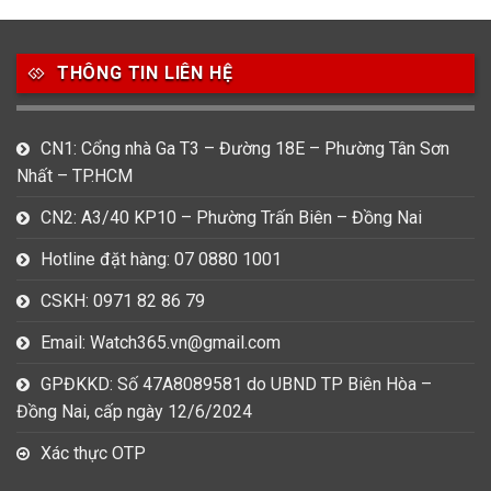
49
80
31
Carnival
Casio
Citizen
THÔNG TIN LIÊN HỆ
0
1
0
Daniel Klein
Davena
Fossil
9
0
5
CN1: Cổng nhà Ga T3 – Đường 18E – Phường Tân Sơn
Frederique Constant
Hamilton
Hublot
Nhất – TP.HCM
14
5
1
CN2: A3/40 KP10 – Phường Trấn Biên – Đồng Nai
Invicta
Longines
Madocy
Hotline đặt hàng: 07 0880 1001
0
1
7
Mathey Tissot
Maurice Lacroix
Michael Kors
CSKH: 0971 82 86 79
7
0
16
Email: Watch365.vn@gmail.com
Movado
Ogival
Olym Pianus
GPĐKKD: Số 47A8089581 do UBND TP Biên Hòa –
3
36
4
Đồng Nai, cấp ngày 12/6/2024
Omega
Orient
Raymond Weil
Xác thực OTP
3
31
0
Salvatore Ferragamo
Seiko
Srwatch