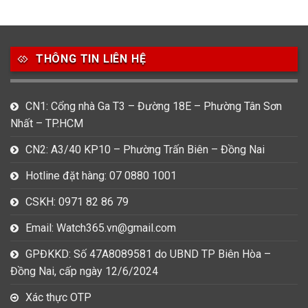
49
80
31
Carnival
Casio
Citizen
THÔNG TIN LIÊN HỆ
0
1
0
Daniel Klein
Davena
Fossil
9
0
5
CN1: Cổng nhà Ga T3 – Đường 18E – Phường Tân Sơn
Frederique Constant
Hamilton
Hublot
Nhất – TP.HCM
14
5
1
CN2: A3/40 KP10 – Phường Trấn Biên – Đồng Nai
Invicta
Longines
Madocy
Hotline đặt hàng: 07 0880 1001
0
1
7
Mathey Tissot
Maurice Lacroix
Michael Kors
CSKH: 0971 82 86 79
7
0
16
Email: Watch365.vn@gmail.com
Movado
Ogival
Olym Pianus
GPĐKKD: Số 47A8089581 do UBND TP Biên Hòa –
3
36
4
Đồng Nai, cấp ngày 12/6/2024
Omega
Orient
Raymond Weil
Xác thực OTP
3
31
0