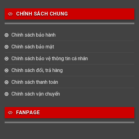
Salvatore Ferragamo
Seiko
Srwatch
CHÍNH SÁCH CHUNG
0
0
42
Tag Heuer
Thomas Earnshaw
Tissot
Chính sách bảo hành
6
Versace
Chính sách bảo mật
Chính sách bảo vệ thông tin cá nhân
Loại Máy
Chính sách đổi, trả hàng
513
91
417
Máy Cơ
Máy Eco Drive
Máy Pin
Chính sách thanh toán
Chính sách vận chuyển
Giới tính
FANPAGE
753
355
13
Nam
Nữ
Unisex