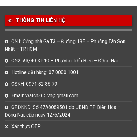
49
80
31
Carnival
Casio
Citizen
THÔNG TIN LIÊN HỆ
0
1
0
Daniel Klein
Davena
Fossil
9
0
5
CN1: Cổng nhà Ga T3 – Đường 18E – Phường Tân Sơn
Frederique Constant
Hamilton
Hublot
Nhất – TP.HCM
14
5
1
CN2: A3/40 KP10 – Phường Trấn Biên – Đồng Nai
Invicta
Longines
Madocy
Hotline đặt hàng: 07 0880 1001
0
1
7
Mathey Tissot
Maurice Lacroix
Michael Kors
CSKH: 0971 82 86 79
7
0
16
Email: Watch365.vn@gmail.com
Movado
Ogival
Olym Pianus
GPĐKKD: Số 47A8089581 do UBND TP Biên Hòa –
3
36
4
Đồng Nai, cấp ngày 12/6/2024
Omega
Orient
Raymond Weil
Xác thực OTP
3
31
0
Salvatore Ferragamo
Seiko
Srwatch