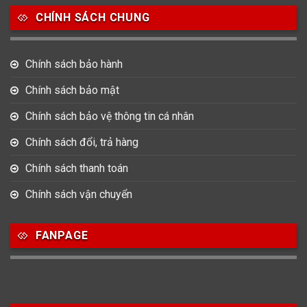
CHÍNH SÁCH CHUNG
0
0
42
Tag Heuer
Thomas Earnshaw
Tissot
Chính sách bảo hành
6
Versace
Chính sách bảo mật
Chính sách bảo vệ thông tin cá nhân
Loại Máy
Chính sách đổi, trả hàng
513
91
417
Máy Cơ
Máy Eco Drive
Máy Pin
Chính sách thanh toán
Chính sách vận chuyển
Giới tính
FANPAGE
753
355
13
Nam
Nữ
Unisex
Nước sản xuất