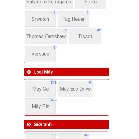
22-
Salvatore Ferragamo
Seiko
0
0
Srwatch
Tag Heuer
4
0
42
Thomas Earnshaw
Tissot
6
Versace
Loại Máy
513
91
Máy Cơ
Máy Eco Drive
417
Máy Pin
Giới tính
753
355