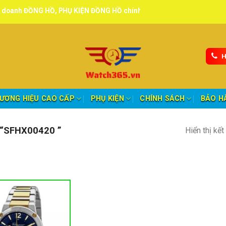
NG HỒ, PHỤ KIỆN ĐỒNG HỒ chính hãng, tuyển đại lý, CTV giao hàng t
H
ƯƠNG HIỆU CAO CẤP
PHỤ KIỆN
CHÍNH SÁCH
BẢO H
“SFHX00420 ”
Hiển thị kế
nh mục sản phẩm