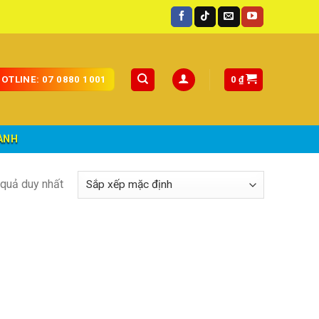
oàn quốc.
0
₫
OTLINE: 07 0880 1001
ÀNH
t quả duy nhất