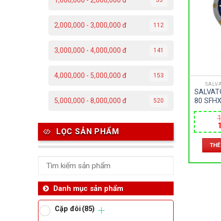
1,000,000 - 2,000,000 đ
C
2,000,000 - 3,000,000 đ
112
Đ
3,000,000 - 4,000,000 đ
141
Đ
4,000,000 - 5,000,000 đ
153
P
SALV
SALVAT
T
80 SFHX
5,000,000 - 8,000,000 đ
520
SAPPHI
1
– PIN 
Th
LỌC SẢN PHẨM
l
THÊ
1
Ben
Da
Danh mục sản phẩm
Cặp đôi
(85)
Ma