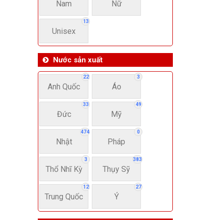
Nam
Nữ
13
Unisex
Nước sản xuất
22
3
Anh Quốc
Áo
33
49
Đức
Mỹ
474
0
Nhật
Pháp
3
383
Thổ Nhĩ Kỳ
Thụy Sỹ
12
27
Trung Quốc
Ý