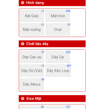
Hình dạng
17
945
Bát Giác
Mặt tròn
51
15
Mặt vuông
Oval
Chất liệu dây
73
422
Dây Cao su
Dây Da
14
487
Dây Dù (Vải)
Dây Kim Loại
20
Dây Mess
Size Mặt
83
157