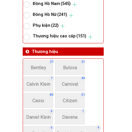
Đồng Hồ Nam
(545)
Om
Đồng Hồ Nữ
(241)
Phụ kiện
(22)
Thoma
Thương hiệu cao cấp
(151)
Lo
Thương hiệu
27
21
Bentley
Bulova
Má
7
49
Calvin Klein
Carnival
Giớ
80
31
Casio
Citizen
N
0
1
Daniel Klein
Davena
Nư
0
9