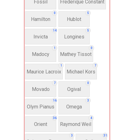
Fossil
Frederique Constant
Anh
0
5
Hamilton
Hublot
Thụ
14
5
Invicta
Longines
Hì
1
0
Madocy
Mathey Tissot
Bát
1
7
Maurice Lacroix
Michael Kors
7
0
Chấ
Movado
Ogival
16
3
Dây 
Olym Pianus
Omega
36
4
Si
Orient
Raymond Weil
3
31