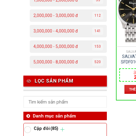
1,000,000 - 2,000,000 đ
C
2,000,000 - 3,000,000 đ
112
Đ
3,000,000 - 4,000,000 đ
141
Đ
4,000,000 - 5,000,000 đ
153
P
SALV
SALVA
T
SFDF01
5,000,000 - 8,000,000 đ
520
ĐỒNG
3
SAPPHI
– PIN 
Th
LỌC SẢN PHẨM
l
THÊ
3
Ben
Da
Danh mục sản phẩm
Cặp đôi
(85)
Ma