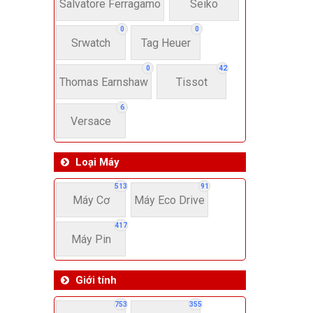
22-
Salvatore Ferragamo
Seiko
0
0
Srwatch
Tag Heuer
4
0
42
Thomas Earnshaw
Tissot
6
Versace
Loại Máy
513
91
Máy Cơ
Máy Eco Drive
417
Máy Pin
Giới tính
753
355