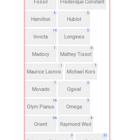
Fossil
Frederique Constant
Anh
0
5
Hamilton
Hublot
Thụ
14
5
Invicta
Longines
Hì
1
0
Madocy
Mathey Tissot
Bát
1
7
Maurice Lacroix
Michael Kors
7
0
Chấ
Movado
Ogival
16
3
Dây 
Olym Pianus
Omega
36
4
Si
Orient
Raymond Weil
3
31