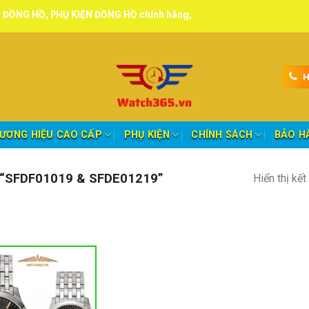
 PHỤ KIỆN ĐỒNG HỒ chính hãng, tuyển đại lý, CTV giao hàng toàn qu
H
ƯƠNG HIỆU CAO CẤP
PHỤ KIỆN
CHÍNH SÁCH
BẢO H
“SFDF01019 & SFDE01219”
Hiển thị kế
nh mục sản phẩm