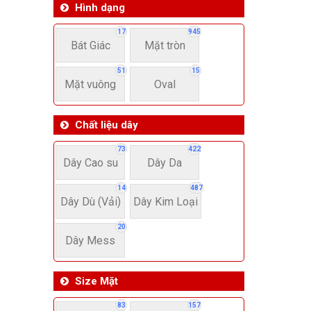
Hình dạng
17
945
Bát Giác
Mặt tròn
51
15
Mặt vuông
Oval
Chất liệu dây
73
422
Dây Cao su
Dây Da
14
487
Dây Dù (Vải)
Dây Kim Loại
20
Dây Mess
Size Mặt
83
157