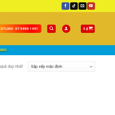
ốc.
0
₫
OTLINE: 07 0880 1001
ÀNH
t quả duy nhất