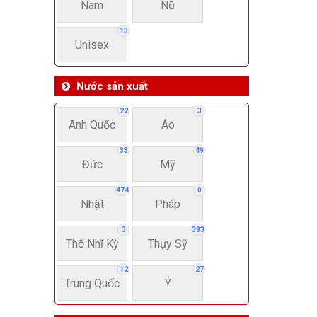
Nam
Nữ
13
Unisex
Nước sản xuất
22
3
Anh Quốc
Áo
33
49
Đức
Mỹ
474
0
Nhật
Pháp
3
383
Thổ Nhĩ Kỳ
Thụy Sỹ
12
27
Trung Quốc
Ý