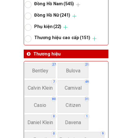
Đồng Hồ Nam
(545)
Om
Đồng Hồ Nữ
(241)
Phụ kiện
(22)
Thoma
Thương hiệu cao cấp
(151)
Lo
Thương hiệu
27
21
Bentley
Bulova
Má
7
49
Calvin Klein
Carnival
Giớ
80
31
Casio
Citizen
N
0
1
Daniel Klein
Davena
Nư
0
9