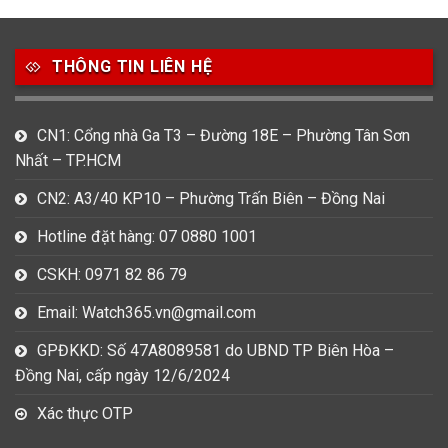
49
80
31
Carnival
Casio
Citizen
THÔNG TIN LIÊN HỆ
0
1
0
Daniel Klein
Davena
Fossil
9
0
5
CN1: Cổng nhà Ga T3 – Đường 18E – Phường Tân Sơn
Frederique Constant
Hamilton
Hublot
Nhất – TP.HCM
14
5
1
CN2: A3/40 KP10 – Phường Trấn Biên – Đồng Nai
Invicta
Longines
Madocy
Hotline đặt hàng: 07 0880 1001
0
1
7
Mathey Tissot
Maurice Lacroix
Michael Kors
CSKH: 0971 82 86 79
7
0
16
Email: Watch365.vn@gmail.com
Movado
Ogival
Olym Pianus
GPĐKKD: Số 47A8089581 do UBND TP Biên Hòa –
3
36
4
Đồng Nai, cấp ngày 12/6/2024
Omega
Orient
Raymond Weil
Xác thực OTP
3
31
0
Salvatore Ferragamo
Seiko
Srwatch