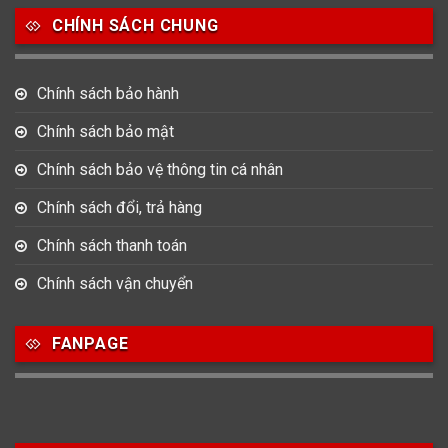
CHÍNH SÁCH CHUNG
0
0
42
Tag Heuer
Thomas Earnshaw
Tissot
Chính sách bảo hành
6
Versace
Chính sách bảo mật
Chính sách bảo vệ thông tin cá nhân
Loại Máy
Chính sách đổi, trả hàng
513
91
417
Máy Cơ
Máy Eco Drive
Máy Pin
Chính sách thanh toán
Chính sách vận chuyển
Giới tính
FANPAGE
753
355
13
Nam
Nữ
Unisex
Nước sản xuất