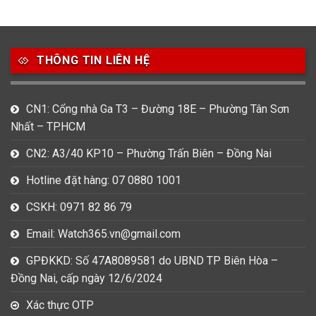
49
80
31
Carnival
Casio
Citizen
THÔNG TIN LIÊN HỆ
0
1
0
Daniel Klein
Davena
Fossil
9
0
5
CN1: Cổng nhà Ga T3 – Đường 18E – Phường Tân Sơn
Frederique Constant
Hamilton
Hublot
Nhất – TP.HCM
14
5
1
CN2: A3/40 KP10 – Phường Trấn Biên – Đồng Nai
Invicta
Longines
Madocy
Hotline đặt hàng: 07 0880 1001
0
1
7
Mathey Tissot
Maurice Lacroix
Michael Kors
CSKH: 0971 82 86 79
7
0
16
Email: Watch365.vn@gmail.com
Movado
Ogival
Olym Pianus
GPĐKKD: Số 47A8089581 do UBND TP Biên Hòa –
3
36
4
Đồng Nai, cấp ngày 12/6/2024
Omega
Orient
Raymond Weil
Xác thực OTP
3
31
0