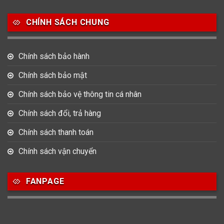
Salvatore Ferragamo
Seiko
Srwatch
CHÍNH SÁCH CHUNG
0
0
42
Tag Heuer
Thomas Earnshaw
Tissot
Chính sách bảo hành
6
Versace
Chính sách bảo mật
Chính sách bảo vệ thông tin cá nhân
Loại Máy
Chính sách đổi, trả hàng
513
91
417
Máy Cơ
Máy Eco Drive
Máy Pin
Chính sách thanh toán
Chính sách vận chuyển
Giới tính
FANPAGE
753
355
13
Nam
Nữ
Unisex