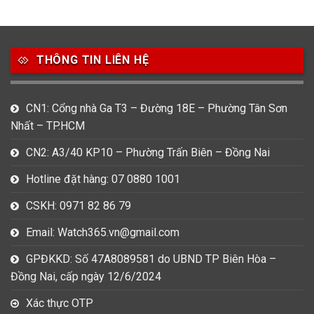
49
80
31
Carnival
Casio
Citizen
THÔNG TIN LIÊN HỆ
0
1
0
Daniel Klein
Davena
Fossil
9
0
5
CN1: Cổng nhà Ga T3 – Đường 18E – Phường Tân Sơn
Frederique Constant
Hamilton
Hublot
Nhất – TP.HCM
14
5
1
CN2: A3/40 KP10 – Phường Trấn Biên – Đồng Nai
Invicta
Longines
Madocy
Hotline đặt hàng: 07 0880 1001
0
1
7
Mathey Tissot
Maurice Lacroix
Michael Kors
CSKH: 0971 82 86 79
7
0
16
Email: Watch365.vn@gmail.com
Movado
Ogival
Olym Pianus
GPĐKKD: Số 47A8089581 do UBND TP Biên Hòa –
3
36
4
Đồng Nai, cấp ngày 12/6/2024
Omega
Orient
Raymond Weil
Xác thực OTP
3
31
0