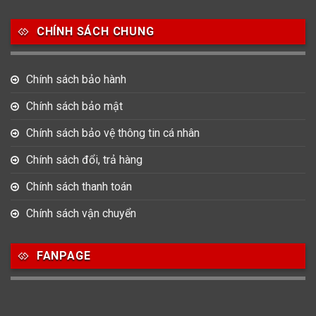
Salvatore Ferragamo
Seiko
Srwatch
CHÍNH SÁCH CHUNG
0
0
42
Tag Heuer
Thomas Earnshaw
Tissot
Chính sách bảo hành
6
Versace
Chính sách bảo mật
Chính sách bảo vệ thông tin cá nhân
Loại Máy
Chính sách đổi, trả hàng
513
91
417
Máy Cơ
Máy Eco Drive
Máy Pin
Chính sách thanh toán
Chính sách vận chuyển
Giới tính
FANPAGE
753
355
13
Nam
Nữ
Unisex