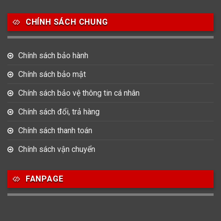
Salvatore Ferragamo
Seiko
Srwatch
CHÍNH SÁCH CHUNG
0
0
42
Tag Heuer
Thomas Earnshaw
Tissot
Chính sách bảo hành
6
Versace
Chính sách bảo mật
Chính sách bảo vệ thông tin cá nhân
Loại Máy
Chính sách đổi, trả hàng
513
91
417
Máy Cơ
Máy Eco Drive
Máy Pin
Chính sách thanh toán
Chính sách vận chuyển
Giới tính
FANPAGE
753
355
13
Nam
Nữ
Unisex