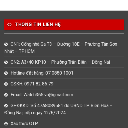
49
80
31
Carnival
Casio
Citizen
THÔNG TIN LIÊN HỆ
0
1
0
Daniel Klein
Davena
Fossil
9
0
5
CN1: Cổng nhà Ga T3 – Đường 18E – Phường Tân Sơn
Frederique Constant
Hamilton
Hublot
Nhất – TP.HCM
14
5
1
CN2: A3/40 KP10 – Phường Trấn Biên – Đồng Nai
Invicta
Longines
Madocy
Hotline đặt hàng: 07 0880 1001
0
1
7
Mathey Tissot
Maurice Lacroix
Michael Kors
CSKH: 0971 82 86 79
7
0
16
Email: Watch365.vn@gmail.com
Movado
Ogival
Olym Pianus
GPĐKKD: Số 47A8089581 do UBND TP Biên Hòa –
3
36
4
Đồng Nai, cấp ngày 12/6/2024
Omega
Orient
Raymond Weil
Xác thực OTP
3
31
0