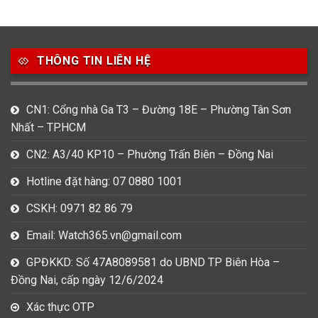
49
80
31
Carnival
Casio
Citizen
THÔNG TIN LIÊN HỆ
0
1
0
Daniel Klein
Davena
Fossil
9
0
5
CN1: Cổng nhà Ga T3 – Đường 18E – Phường Tân Sơn
Frederique Constant
Hamilton
Hublot
Nhất – TP.HCM
14
5
1
CN2: A3/40 KP10 – Phường Trấn Biên – Đồng Nai
Invicta
Longines
Madocy
Hotline đặt hàng: 07 0880 1001
0
1
7
Mathey Tissot
Maurice Lacroix
Michael Kors
CSKH: 0971 82 86 79
7
0
16
Email: Watch365.vn@gmail.com
Movado
Ogival
Olym Pianus
GPĐKKD: Số 47A8089581 do UBND TP Biên Hòa –
3
36
4
Đồng Nai, cấp ngày 12/6/2024
Omega
Orient
Raymond Weil
Xác thực OTP
3
31
0