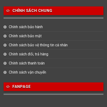
Salvatore Ferragamo
Seiko
Srwatch
CHÍNH SÁCH CHUNG
0
0
42
Tag Heuer
Thomas Earnshaw
Tissot
Chính sách bảo hành
6
Versace
Chính sách bảo mật
Chính sách bảo vệ thông tin cá nhân
Loại Máy
Chính sách đổi, trả hàng
513
91
417
Máy Cơ
Máy Eco Drive
Máy Pin
Chính sách thanh toán
Chính sách vận chuyển
Giới tính
FANPAGE
753
355
13
Nam
Nữ
Unisex