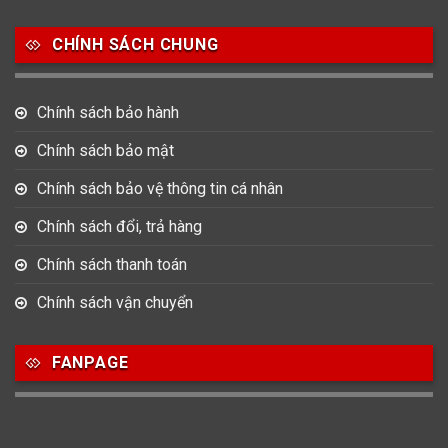
Salvatore Ferragamo
Seiko
Srwatch
CHÍNH SÁCH CHUNG
0
0
42
Tag Heuer
Thomas Earnshaw
Tissot
Chính sách bảo hành
6
Versace
Chính sách bảo mật
Chính sách bảo vệ thông tin cá nhân
Loại Máy
Chính sách đổi, trả hàng
513
91
417
Máy Cơ
Máy Eco Drive
Máy Pin
Chính sách thanh toán
Chính sách vận chuyển
Giới tính
FANPAGE
753
355
13
Nam
Nữ
Unisex