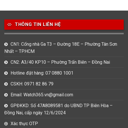
49
80
31
Carnival
Casio
Citizen
THÔNG TIN LIÊN HỆ
0
1
0
Daniel Klein
Davena
Fossil
9
0
5
CN1: Cổng nhà Ga T3 – Đường 18E – Phường Tân Sơn
Frederique Constant
Hamilton
Hublot
Nhất – TP.HCM
14
5
1
CN2: A3/40 KP10 – Phường Trấn Biên – Đồng Nai
Invicta
Longines
Madocy
Hotline đặt hàng: 07 0880 1001
0
1
7
Mathey Tissot
Maurice Lacroix
Michael Kors
CSKH: 0971 82 86 79
7
0
16
Email: Watch365.vn@gmail.com
Movado
Ogival
Olym Pianus
GPĐKKD: Số 47A8089581 do UBND TP Biên Hòa –
3
36
4
Đồng Nai, cấp ngày 12/6/2024
Omega
Orient
Raymond Weil
Xác thực OTP
3
31
0