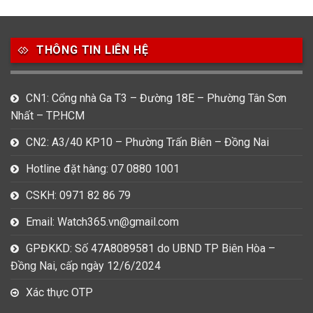
49
80
31
Carnival
Casio
Citizen
THÔNG TIN LIÊN HỆ
0
1
0
Daniel Klein
Davena
Fossil
CN1: Cổng nhà Ga T3 – Đường 18E – Phường Tân Sơn
9
0
5
Nhất – TP.HCM
Frederique Constant
Hamilton
Hublot
CN2: A3/40 KP10 – Phường Trấn Biên – Đồng Nai
14
5
1
Invicta
Longines
Madocy
Hotline đặt hàng: 07 0880 1001
0
1
7
CSKH: 0971 82 86 79
Mathey Tissot
Maurice Lacroix
Michael Kors
Email: Watch365.vn@gmail.com
7
0
16
Movado
Ogival
Olym Pianus
GPĐKKD: Số 47A8089581 do UBND TP Biên Hòa –
Đồng Nai, cấp ngày 12/6/2024
3
36
4
Omega
Orient
Raymond Weil
Xác thực OTP
3
31
0