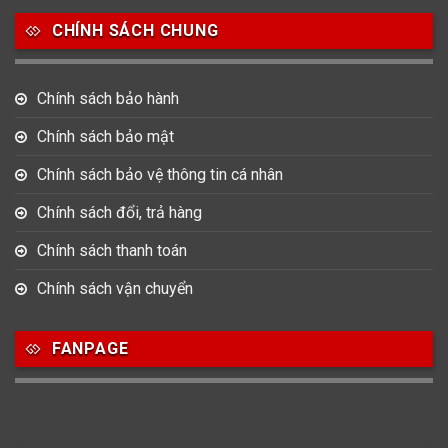
Salvatore Ferragamo
Seiko
Srwatch
CHÍNH SÁCH CHUNG
0
0
42
Tag Heuer
Thomas Earnshaw
Tissot
Chính sách bảo hành
6
Chính sách bảo mật
Versace
Chính sách bảo vệ thông tin cá nhân
Loại Máy
Chính sách đổi, trả hàng
513
91
417
Chính sách thanh toán
Máy Cơ
Máy Eco Drive
Máy Pin
Chính sách vận chuyển
Giới tính
FANPAGE
753
355
13
Nam
Nữ
Unisex