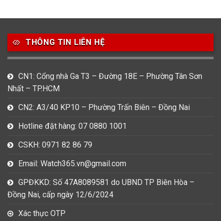
49
80
31
Carnival
Casio
Citizen
THÔNG TIN LIÊN HỆ
0
1
0
Daniel Klein
Davena
Fossil
9
0
5
CN1: Cổng nhà Ga T3 – Đường 18E – Phường Tân Sơn
Frederique Constant
Hamilton
Hublot
Nhất – TP.HCM
14
5
1
CN2: A3/40 KP10 – Phường Trấn Biên – Đồng Nai
Invicta
Longines
Madocy
Hotline đặt hàng: 07 0880 1001
0
1
7
Mathey Tissot
Maurice Lacroix
Michael Kors
CSKH: 0971 82 86 79
7
0
16
Email: Watch365.vn@gmail.com
Movado
Ogival
Olym Pianus
GPĐKKD: Số 47A8089581 do UBND TP Biên Hòa –
3
36
4
Đồng Nai, cấp ngày 12/6/2024
Omega
Orient
Raymond Weil
Xác thực OTP
3
31
0