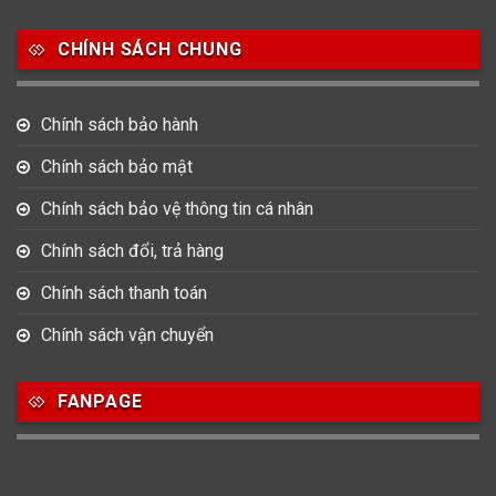
Salvatore Ferragamo
Seiko
Srwatch
CHÍNH SÁCH CHUNG
0
0
42
Tag Heuer
Thomas Earnshaw
Tissot
Chính sách bảo hành
6
Versace
Chính sách bảo mật
Chính sách bảo vệ thông tin cá nhân
Loại Máy
Chính sách đổi, trả hàng
513
91
417
Máy Cơ
Máy Eco Drive
Máy Pin
Chính sách thanh toán
Chính sách vận chuyển
Giới tính
FANPAGE
753
355
13
Nam
Nữ
Unisex