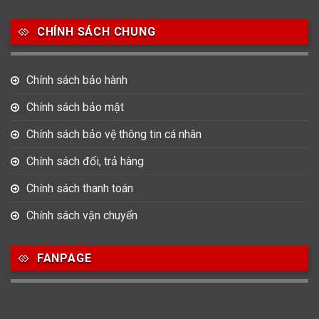
Salvatore Ferragamo
Seiko
Srwatch
CHÍNH SÁCH CHUNG
0
0
42
Tag Heuer
Thomas Earnshaw
Tissot
Chính sách bảo hành
6
Versace
Chính sách bảo mật
Chính sách bảo vệ thông tin cá nhân
Loại Máy
Chính sách đổi, trả hàng
513
91
417
Máy Cơ
Máy Eco Drive
Máy Pin
Chính sách thanh toán
Chính sách vận chuyển
Giới tính
FANPAGE
753
355
13
Nam
Nữ
Unisex