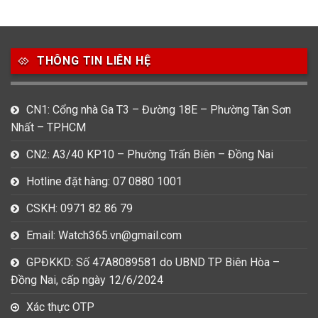
49
80
31
Carnival
Casio
Citizen
THÔNG TIN LIÊN HỆ
0
1
0
Daniel Klein
Davena
Fossil
9
0
5
CN1: Cổng nhà Ga T3 – Đường 18E – Phường Tân Sơn
Frederique Constant
Hamilton
Hublot
Nhất – TP.HCM
14
5
1
CN2: A3/40 KP10 – Phường Trấn Biên – Đồng Nai
Invicta
Longines
Madocy
Hotline đặt hàng: 07 0880 1001
0
1
7
Mathey Tissot
Maurice Lacroix
Michael Kors
CSKH: 0971 82 86 79
7
0
16
Email: Watch365.vn@gmail.com
Movado
Ogival
Olym Pianus
GPĐKKD: Số 47A8089581 do UBND TP Biên Hòa –
3
36
4
Đồng Nai, cấp ngày 12/6/2024
Omega
Orient
Raymond Weil
Xác thực OTP
3
31
0