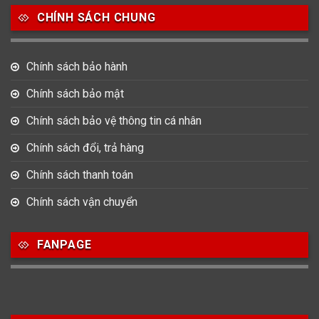
CHÍNH SÁCH CHUNG
753
355
13
Nam
Nữ
Unisex
Chính sách bảo hành
Nước sản xuất
Chính sách bảo mật
22
3
33
Chính sách bảo vệ thông tin cá nhân
Anh Quốc
Áo
Đức
Chính sách đổi, trả hàng
49
474
0
Mỹ
Nhật
Pháp
Chính sách thanh toán
3
383
12
Chính sách vận chuyển
Thổ Nhĩ Kỳ
Thụy Sỹ
Trung Quốc
27
FANPAGE
Ý
Hình dạng