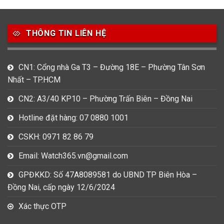
7
0
16
Movado
Ogival
Olym Pianus
3
36
4
THÔNG TIN LIÊN HỆ
Omega
Orient
Raymond Weil
3
31
0
CN1: Cổng nhà Ga T3 – Đường 18E – Phường Tân Sơn
Salvatore Ferragamo
Seiko
Srwatch
Nhất – TP.HCM
0
0
42
CN2: A3/40 KP10 – Phường Trấn Biên – Đồng Nai
Tag Heuer
Thomas Earnshaw
Tissot
Hotline đặt hàng: 07 0880 1001
6
Versace
CSKH: 0971 82 86 79
Email: Watch365.vn@gmail.com
Loại Máy
GPĐKKD: Số 47A8089581 do UBND TP Biên Hòa –
513
91
417
Đồng Nai, cấp ngày 12/6/2024
Máy Cơ
Máy Eco Drive
Máy Pin
Xác thực OTP
Giới tính