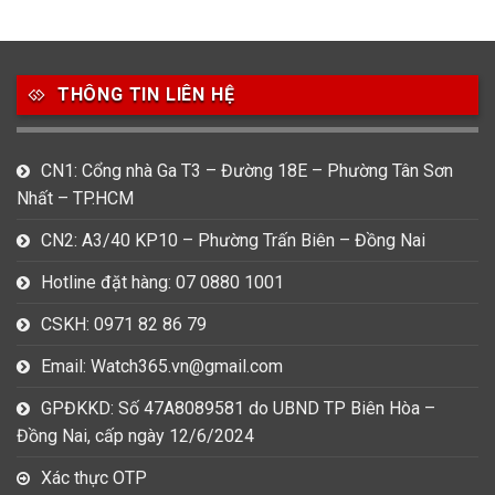
49
80
31
Carnival
Casio
Citizen
THÔNG TIN LIÊN HỆ
0
1
0
Daniel Klein
Davena
Fossil
9
0
5
CN1: Cổng nhà Ga T3 – Đường 18E – Phường Tân Sơn
Frederique Constant
Hamilton
Hublot
Nhất – TP.HCM
14
5
1
CN2: A3/40 KP10 – Phường Trấn Biên – Đồng Nai
Invicta
Longines
Madocy
Hotline đặt hàng: 07 0880 1001
0
1
7
Mathey Tissot
Maurice Lacroix
Michael Kors
CSKH: 0971 82 86 79
7
0
16
Email: Watch365.vn@gmail.com
Movado
Ogival
Olym Pianus
GPĐKKD: Số 47A8089581 do UBND TP Biên Hòa –
3
36
4
Đồng Nai, cấp ngày 12/6/2024
Omega
Orient
Raymond Weil
Xác thực OTP
3
31
0