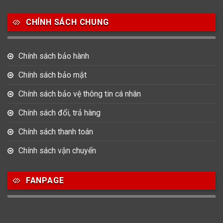
Salvatore Ferragamo
Seiko
Srwatch
CHÍNH SÁCH CHUNG
0
0
42
Tag Heuer
Thomas Earnshaw
Tissot
Chính sách bảo hành
6
Versace
Chính sách bảo mật
Chính sách bảo vệ thông tin cá nhân
Loại Máy
Chính sách đổi, trả hàng
513
91
417
Máy Cơ
Máy Eco Drive
Máy Pin
Chính sách thanh toán
Chính sách vận chuyển
Giới tính
FANPAGE
753
355
13
Nam
Nữ
Unisex