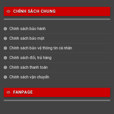
Salvatore Ferragamo
Seiko
Srwatch
CHÍNH SÁCH CHUNG
0
0
42
Tag Heuer
Thomas Earnshaw
Tissot
Chính sách bảo hành
6
Versace
Chính sách bảo mật
Chính sách bảo vệ thông tin cá nhân
Loại Máy
Chính sách đổi, trả hàng
513
91
417
Máy Cơ
Máy Eco Drive
Máy Pin
Chính sách thanh toán
Chính sách vận chuyển
Giới tính
FANPAGE
753
355
13
Nam
Nữ
Unisex