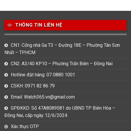
49
80
31
Carnival
Casio
Citizen
THÔNG TIN LIÊN HỆ
0
1
0
Daniel Klein
Davena
Fossil
9
0
5
CN1: Cổng nhà Ga T3 – Đường 18E – Phường Tân Sơn
Frederique Constant
Hamilton
Hublot
Nhất – TP.HCM
14
5
1
CN2: A3/40 KP10 – Phường Trấn Biên – Đồng Nai
Invicta
Longines
Madocy
Hotline đặt hàng: 07 0880 1001
0
1
7
Mathey Tissot
Maurice Lacroix
Michael Kors
CSKH: 0971 82 86 79
7
0
16
Email: Watch365.vn@gmail.com
Movado
Ogival
Olym Pianus
GPĐKKD: Số 47A8089581 do UBND TP Biên Hòa –
3
36
4
Đồng Nai, cấp ngày 12/6/2024
Omega
Orient
Raymond Weil
Xác thực OTP
3
31
0