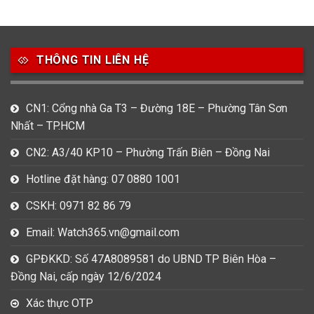
49
80
31
Carnival
Casio
Citizen
THÔNG TIN LIÊN HỆ
0
1
0
Daniel Klein
Davena
Fossil
9
0
5
CN1: Cổng nhà Ga T3 – Đường 18E – Phường Tân Sơn
Frederique Constant
Hamilton
Hublot
Nhất – TP.HCM
14
5
1
CN2: A3/40 KP10 – Phường Trấn Biên – Đồng Nai
Invicta
Longines
Madocy
Hotline đặt hàng: 07 0880 1001
0
1
7
Mathey Tissot
Maurice Lacroix
Michael Kors
CSKH: 0971 82 86 79
7
0
16
Email: Watch365.vn@gmail.com
Movado
Ogival
Olym Pianus
GPĐKKD: Số 47A8089581 do UBND TP Biên Hòa –
3
36
4
Đồng Nai, cấp ngày 12/6/2024
Omega
Orient
Raymond Weil
Xác thực OTP
3
31
0