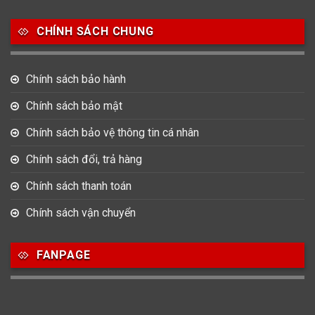
Salvatore Ferragamo
Seiko
Srwatch
CHÍNH SÁCH CHUNG
0
0
42
Tag Heuer
Thomas Earnshaw
Tissot
Chính sách bảo hành
6
Versace
Chính sách bảo mật
Chính sách bảo vệ thông tin cá nhân
Loại Máy
Chính sách đổi, trả hàng
513
91
417
Máy Cơ
Máy Eco Drive
Máy Pin
Chính sách thanh toán
Chính sách vận chuyển
Giới tính
FANPAGE
753
355
13
Nam
Nữ
Unisex