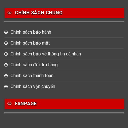
Salvatore Ferragamo
Seiko
Srwatch
CHÍNH SÁCH CHUNG
0
0
42
Tag Heuer
Thomas Earnshaw
Tissot
Chính sách bảo hành
6
Versace
Chính sách bảo mật
Chính sách bảo vệ thông tin cá nhân
Loại Máy
Chính sách đổi, trả hàng
513
91
417
Máy Cơ
Máy Eco Drive
Máy Pin
Chính sách thanh toán
Chính sách vận chuyển
Giới tính
FANPAGE
753
355
13
Nam
Nữ
Unisex