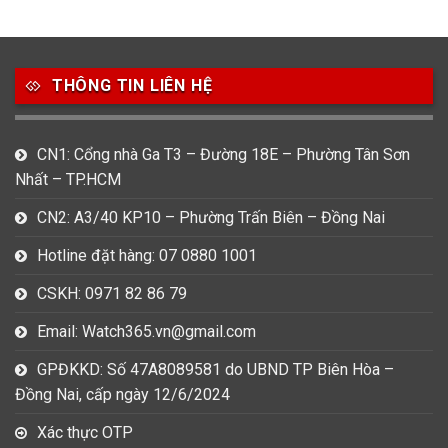
49
80
31
Carnival
Casio
Citizen
THÔNG TIN LIÊN HỆ
0
1
0
Daniel Klein
Davena
Fossil
9
0
5
CN1: Cổng nhà Ga T3 – Đường 18E – Phường Tân Sơn
Frederique Constant
Hamilton
Hublot
Nhất – TP.HCM
14
5
1
CN2: A3/40 KP10 – Phường Trấn Biên – Đồng Nai
Invicta
Longines
Madocy
Hotline đặt hàng: 07 0880 1001
0
1
7
Mathey Tissot
Maurice Lacroix
Michael Kors
CSKH: 0971 82 86 79
7
0
16
Email: Watch365.vn@gmail.com
Movado
Ogival
Olym Pianus
GPĐKKD: Số 47A8089581 do UBND TP Biên Hòa –
3
36
4
Đồng Nai, cấp ngày 12/6/2024
Omega
Orient
Raymond Weil
Xác thực OTP
3
31
0