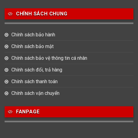
Salvatore Ferragamo
Seiko
Srwatch
CHÍNH SÁCH CHUNG
0
0
42
Tag Heuer
Thomas Earnshaw
Tissot
Chính sách bảo hành
6
Versace
Chính sách bảo mật
Chính sách bảo vệ thông tin cá nhân
Loại Máy
Chính sách đổi, trả hàng
513
91
417
Máy Cơ
Máy Eco Drive
Máy Pin
Chính sách thanh toán
Chính sách vận chuyển
Giới tính
FANPAGE
753
355
13
Nam
Nữ
Unisex