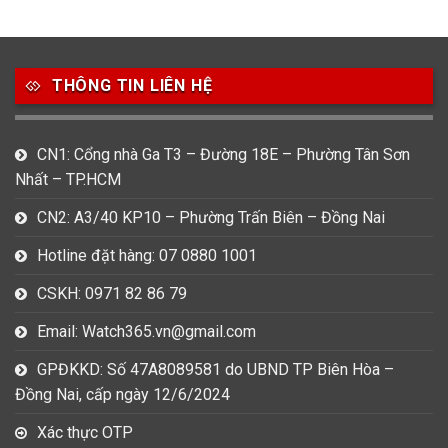
49
80
31
Carnival
Casio
Citizen
THÔNG TIN LIÊN HỆ
0
1
0
Daniel Klein
Davena
Fossil
9
0
5
CN1: Cổng nhà Ga T3 – Đường 18E – Phường Tân Sơn
Frederique Constant
Hamilton
Hublot
Nhất – TP.HCM
14
5
1
CN2: A3/40 KP10 – Phường Trấn Biên – Đồng Nai
Invicta
Longines
Madocy
Hotline đặt hàng: 07 0880 1001
0
1
7
Mathey Tissot
Maurice Lacroix
Michael Kors
CSKH: 0971 82 86 79
7
0
16
Email: Watch365.vn@gmail.com
Movado
Ogival
Olym Pianus
GPĐKKD: Số 47A8089581 do UBND TP Biên Hòa –
3
36
4
Đồng Nai, cấp ngày 12/6/2024
Omega
Orient
Raymond Weil
Xác thực OTP
3
31
0