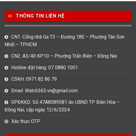
Thương hiệu
THÔNG TIN LIÊN HỆ
27
21
7
Bentley
Bulova
Calvin Klein
CN1: Cổng nhà Ga T3 – Đường 18E – Phường Tân Sơn
49
80
31
Nhất – TP.HCM
Carnival
Casio
Citizen
CN2: A3/40 KP10 – Phường Trấn Biên – Đồng Nai
0
1
0
Daniel Klein
Davena
Fossil
Hotline đặt hàng: 07 0880 1001
9
0
5
CSKH: 0971 82 86 79
Frederique Constant
Hamilton
Hublot
Email: Watch365.vn@gmail.com
14
5
1
Invicta
Longines
Madocy
GPĐKKD: Số 47A8089581 do UBND TP Biên Hòa –
Đồng Nai, cấp ngày 12/6/2024
0
1
7
Mathey Tissot
Maurice Lacroix
Michael Kors
Xác thực OTP
7
0
16