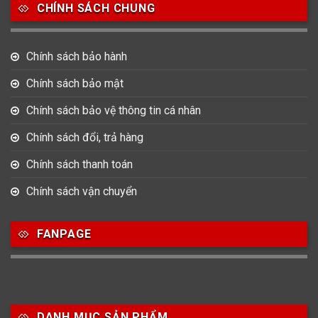
Movado
Ogival
Olym Pianus
CHÍNH SÁCH CHUNG
3
36
4
Omega
Orient
Raymond Weil
Chính sách bảo hành
3
31
0
Chính sách bảo mật
Salvatore Ferragamo
Seiko
Srwatch
Chính sách bảo vệ thông tin cá nhân
0
0
42
Tag Heuer
Thomas Earnshaw
Tissot
Chính sách đổi, trả hàng
6
Chính sách thanh toán
Versace
Chính sách vận chuyển
Loại Máy
FANPAGE
513
91
417
Máy Cơ
Máy Eco Drive
Máy Pin
Giới tính
DANH MỤC SẢN PHẨM