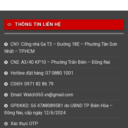
49
80
31
Carnival
Casio
Citizen
THÔNG TIN LIÊN HỆ
0
1
0
Daniel Klein
Davena
Fossil
9
0
5
CN1: Cổng nhà Ga T3 – Đường 18E – Phường Tân Sơn
Frederique Constant
Hamilton
Hublot
Nhất – TP.HCM
14
5
1
CN2: A3/40 KP10 – Phường Trấn Biên – Đồng Nai
Invicta
Longines
Madocy
Hotline đặt hàng: 07 0880 1001
0
1
7
Mathey Tissot
Maurice Lacroix
Michael Kors
CSKH: 0971 82 86 79
7
0
16
Email: Watch365.vn@gmail.com
Movado
Ogival
Olym Pianus
GPĐKKD: Số 47A8089581 do UBND TP Biên Hòa –
3
36
4
Đồng Nai, cấp ngày 12/6/2024
Omega
Orient
Raymond Weil
Xác thực OTP
3
31
0