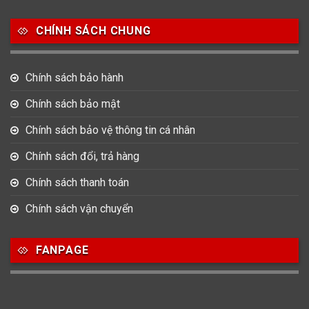
Salvatore Ferragamo
Seiko
Srwatch
CHÍNH SÁCH CHUNG
0
0
42
Tag Heuer
Thomas Earnshaw
Tissot
Chính sách bảo hành
6
Versace
Chính sách bảo mật
Chính sách bảo vệ thông tin cá nhân
Loại Máy
Chính sách đổi, trả hàng
513
91
417
Máy Cơ
Máy Eco Drive
Máy Pin
Chính sách thanh toán
Chính sách vận chuyển
Giới tính
FANPAGE
753
355
13
Nam
Nữ
Unisex