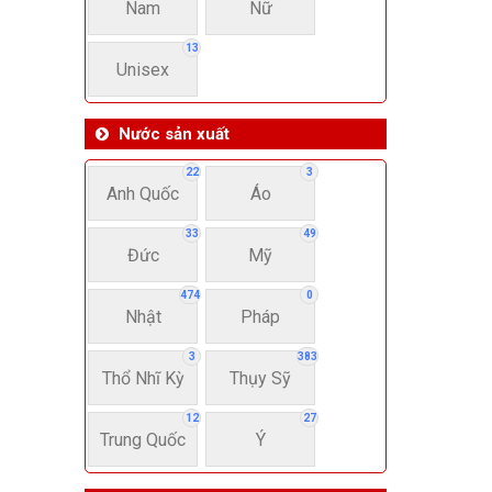
Nam
Nữ
13
Unisex
Nước sản xuất
22
3
Anh Quốc
Áo
33
49
Đức
Mỹ
474
0
Nhật
Pháp
3
383
Thổ Nhĩ Kỳ
Thụy Sỹ
12
27
Trung Quốc
Ý