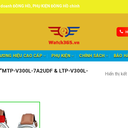
NG HỒ, PHỤ KIỆN ĐỒNG HỒ chính hãng, tuyển đại lý, CTV giao hàng t
H
ƯƠNG HIỆU CAO CẤP
PHỤ KIỆN
CHÍNH SÁCH
BẢO H
“MTP-V300L-7A2UDF & LTP-V300L-
Hiển thị kế
nh mục sản phẩm