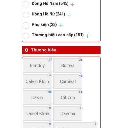
Đồng Hồ Nam
(545)
Om
Đồng Hồ Nữ
(241)
Phụ kiện
(22)
Thoma
Thương hiệu cao cấp
(151)
Lo
Thương hiệu
27
21
Bentley
Bulova
Má
7
49
Calvin Klein
Carnival
Giớ
80
31
Casio
Citizen
N
0
1
Daniel Klein
Davena
Nư
0
9