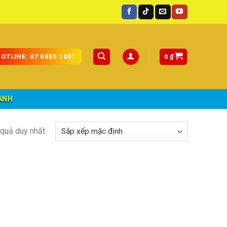
oàn quốc.
0
₫
OTLINE: 07 0880 1001
ÀNH
t quả duy nhất