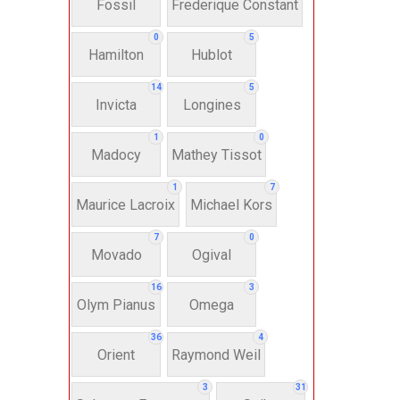
Fossil
Frederique Constant
Anh
0
5
Hamilton
Hublot
Thụ
14
5
Invicta
Longines
Hì
1
0
Madocy
Mathey Tissot
Bát
1
7
Maurice Lacroix
Michael Kors
7
0
Chấ
Movado
Ogival
16
3
Dây 
Olym Pianus
Omega
36
4
Si
Orient
Raymond Weil
3
31