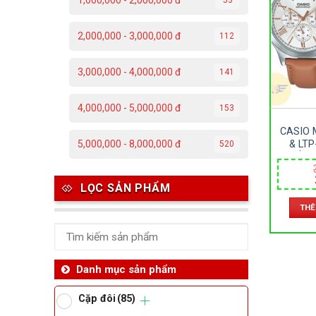
1,000,000 - 2,000,000 đ
C
2,000,000 - 3,000,000 đ
112
Đ
3,000,000 - 4,000,000 đ
141
Đ
4,000,000 - 5,000,000 đ
153
P
CASIO 
T
& LTP
5,000,000 - 8,000,000 đ
520
ĐỒNG
KHOÁNG
SIZE 4
Th
LỌC SẢN PHẨM
THÊ
Ben
Da
Danh mục sản phẩm
Cặp đôi
(85)
Ma