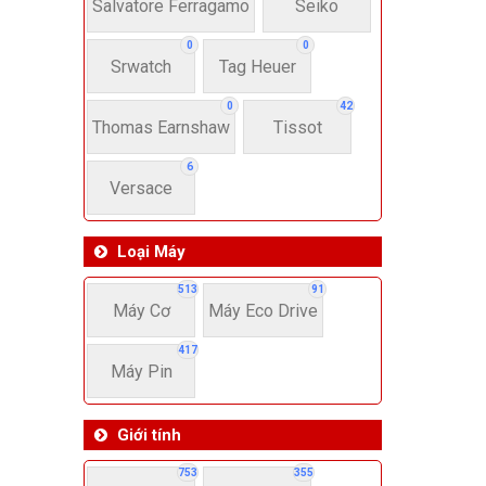
22-
Salvatore Ferragamo
Seiko
0
0
Srwatch
Tag Heuer
4
0
42
Thomas Earnshaw
Tissot
6
Versace
Loại Máy
513
91
Máy Cơ
Máy Eco Drive
417
Máy Pin
Giới tính
753
355