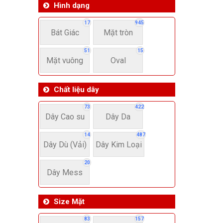
Hình dạng
17
945
Bát Giác
Mặt tròn
51
15
Mặt vuông
Oval
Chất liệu dây
73
422
Dây Cao su
Dây Da
14
487
Dây Dù (Vải)
Dây Kim Loại
20
Dây Mess
Size Mặt
83
157