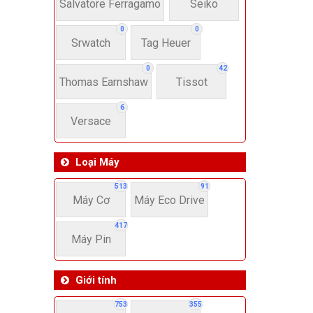
22-
Salvatore Ferragamo
Seiko
0
0
Srwatch
Tag Heuer
4
0
42
Thomas Earnshaw
Tissot
6
Versace
Loại Máy
513
91
Máy Cơ
Máy Eco Drive
417
Máy Pin
Giới tính
753
355