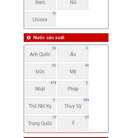
Nam
Nữ
13
Unisex
Nước sản xuất
22
3
Anh Quốc
Áo
33
49
Đức
Mỹ
474
0
Nhật
Pháp
3
383
Thổ Nhĩ Kỳ
Thụy Sỹ
12
27
Trung Quốc
Ý