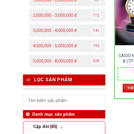
1,000,000 - 2,000,000 đ
C
2,000,000 - 3,000,000 đ
112
Đ
3,000,000 - 4,000,000 đ
141
Đ
4,000,000 - 5,000,000 đ
153
P
CASIO 
T
& LTP
5,000,000 - 8,000,000 đ
520
ĐỒNG
KHOÁNG
SIZE
Th
LỌC SẢN PHẨM
THÊ
Ben
Da
Danh mục sản phẩm
Cặp đôi
(85)
Ma