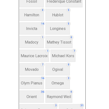
Fossil
Frederique Constant
Anh
0
5
Hamilton
Hublot
Thụ
14
5
Invicta
Longines
Hì
1
0
Madocy
Mathey Tissot
Bát
1
7
Maurice Lacroix
Michael Kors
7
0
Chấ
Movado
Ogival
16
3
Dây 
Olym Pianus
Omega
36
4
Si
Orient
Raymond Weil
3
31