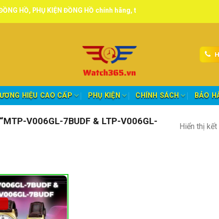
PHỤ KIỆN ĐỒNG HỒ chính hãng, tuyển đại lý, CTV giao hàng toàn quố
H
ƯƠNG HIỆU CAO CẤP
PHỤ KIỆN
CHÍNH SÁCH
BẢO H
“MTP-V006GL-7BUDF & LTP-V006GL-
Hiển thị kế
nh mục sản phẩm