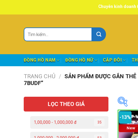
Skip
Chuyên kinh doanh ĐỒNG HỒ, 
to
content
Tìm
kiếm:
ĐỒNG HỒ NAM
ĐỒNG HỒ NỮ
CẶP ĐÔI
TH
TRANG CHỦ
/
SẢN PHẨM ĐƯỢC GẮN THẺ 
7BUDF”
LỌC THEO GIÁ
-13%
1,00,000 - 1,000,000 đ
35
New
Da
53