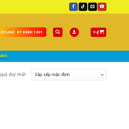
c.
0
₫
OTLINE: 07 0880 1001
ÀNH
t quả duy nhất