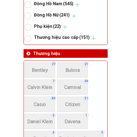
Đồng Hồ Nam
(545)
Om
Đồng Hồ Nữ
(241)
Phụ kiện
(22)
Thoma
Thương hiệu cao cấp
(151)
Lo
Thương hiệu
27
21
Bentley
Bulova
Má
7
49
Calvin Klein
Carnival
Giớ
80
31
Casio
Citizen
N
0
1
Daniel Klein
Davena
Nư
0
9