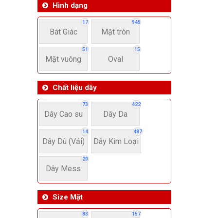
Hình dạng
17
945
Bát Giác
Mặt tròn
51
15
Mặt vuông
Oval
Chất liệu dây
73
422
Dây Cao su
Dây Da
14
487
Dây Dù (Vải)
Dây Kim Loại
20
Dây Mess
Size Mặt
83
157