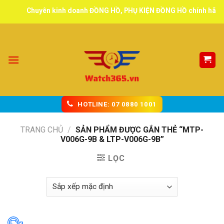
Skip
Chuyên kinh doanh ĐỒNG HỒ, PHỤ KIỆN ĐỒNG HỒ chính hãng, tu
to
content
HOTLINE: 07 0880 1001
TRANG CHỦ
/
SẢN PHẨM ĐƯỢC GẮN THẺ “MTP-
V006G-9B & LTP-V006G-9B”
LỌC