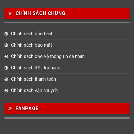
Salvatore Ferragamo
Seiko
Srwatch
CHÍNH SÁCH CHUNG
0
0
42
Tag Heuer
Thomas Earnshaw
Tissot
Chính sách bảo hành
6
Versace
Chính sách bảo mật
Chính sách bảo vệ thông tin cá nhân
Loại Máy
Chính sách đổi, trả hàng
513
91
417
Máy Cơ
Máy Eco Drive
Máy Pin
Chính sách thanh toán
Chính sách vận chuyển
Giới tính
FANPAGE
753
355
13
Nam
Nữ
Unisex