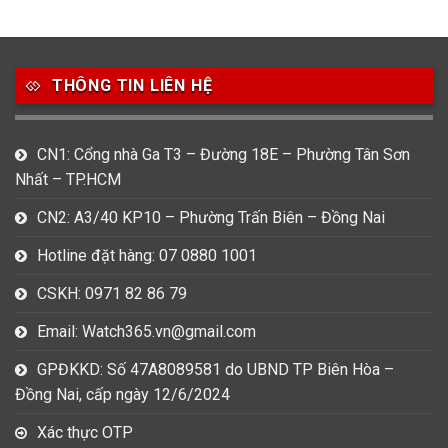
49
80
31
Carnival
Casio
Citizen
THÔNG TIN LIÊN HỆ
0
1
0
Daniel Klein
Davena
Fossil
9
0
5
CN1: Cổng nhà Ga T3 – Đường 18E – Phường Tân Sơn
Frederique Constant
Hamilton
Hublot
Nhất – TP.HCM
14
5
1
CN2: A3/40 KP10 – Phường Trấn Biên – Đồng Nai
Invicta
Longines
Madocy
Hotline đặt hàng: 07 0880 1001
0
1
7
Mathey Tissot
Maurice Lacroix
Michael Kors
CSKH: 0971 82 86 79
7
0
16
Email: Watch365.vn@gmail.com
Movado
Ogival
Olym Pianus
GPĐKKD: Số 47A8089581 do UBND TP Biên Hòa –
3
36
4
Đồng Nai, cấp ngày 12/6/2024
Omega
Orient
Raymond Weil
Xác thực OTP
3
31
0