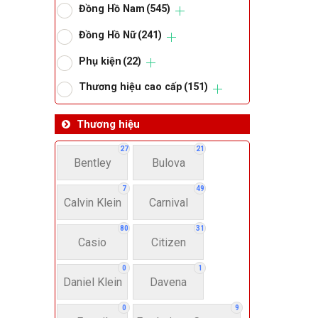
Đồng Hồ Nam
(545)
Om
Đồng Hồ Nữ
(241)
Phụ kiện
(22)
Thoma
Thương hiệu cao cấp
(151)
Lo
Thương hiệu
27
21
Bentley
Bulova
Má
7
49
Calvin Klein
Carnival
Giớ
80
31
Casio
Citizen
N
0
1
Daniel Klein
Davena
Nư
0
9