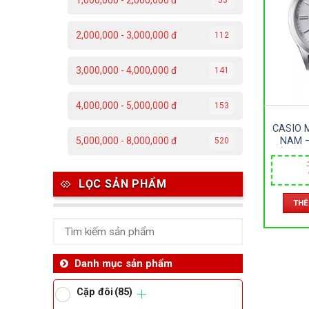
1,000,000 - 2,000,000 đ
C
2,000,000 - 3,000,000 đ
112
Đ
3,000,000 - 4,000,000 đ
141
Đ
4,000,000 - 5,000,000 đ
153
P
CASIO 
T
NAM –
5,000,000 - 8,000,000 đ
520
DÂY DA 
Th
LỌC SẢN PHẨM
THÊ
Ben
Da
Danh mục sản phẩm
Cặp đôi
(85)
Ma