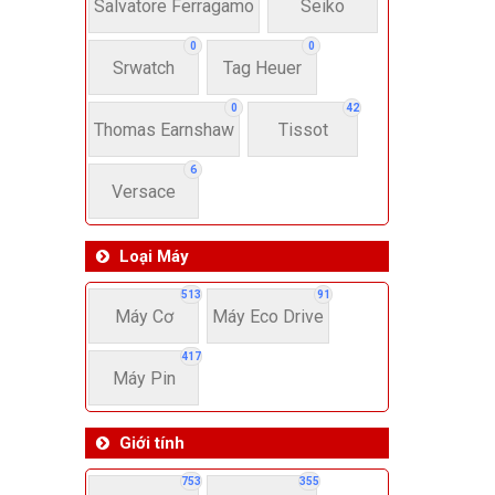
22-
Salvatore Ferragamo
Seiko
0
0
Srwatch
Tag Heuer
4
0
42
Thomas Earnshaw
Tissot
6
Versace
Loại Máy
513
91
Máy Cơ
Máy Eco Drive
417
Máy Pin
Giới tính
753
355