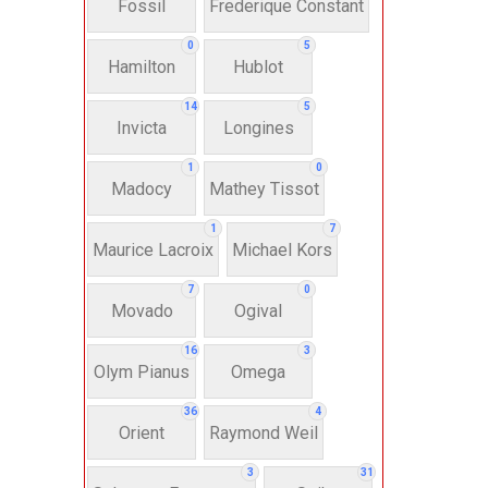
Fossil
Frederique Constant
Anh
0
5
Hamilton
Hublot
Thụ
14
5
Invicta
Longines
Hì
1
0
Madocy
Mathey Tissot
Bát
1
7
Maurice Lacroix
Michael Kors
7
0
Chấ
Movado
Ogival
16
3
Dây 
Olym Pianus
Omega
36
4
Si
Orient
Raymond Weil
3
31