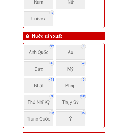
Nam
Nữ
13
Unisex
Nước sản xuất
22
3
Anh Quốc
Áo
33
49
Đức
Mỹ
474
0
Nhật
Pháp
3
383
Thổ Nhĩ Kỳ
Thụy Sỹ
12
27
Trung Quốc
Ý