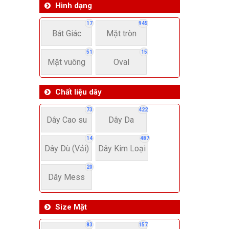
Hình dạng
17
945
Bát Giác
Mặt tròn
51
15
Mặt vuông
Oval
Chất liệu dây
73
422
Dây Cao su
Dây Da
14
487
Dây Dù (Vải)
Dây Kim Loại
20
Dây Mess
Size Mặt
83
157