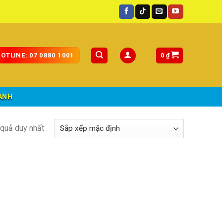
 quốc.
0
₫
OTLINE: 07 0880 1001
ÀNH
t quả duy nhất