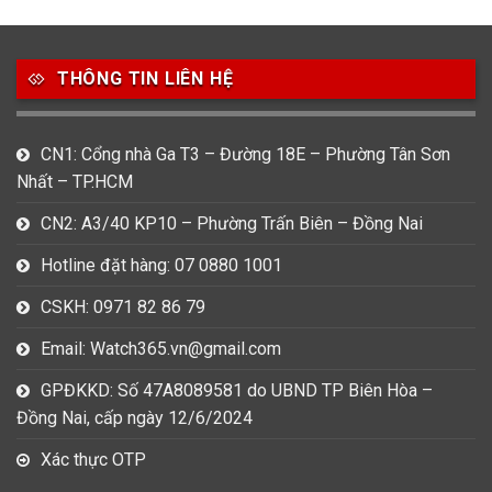
49
80
31
Carnival
Casio
Citizen
THÔNG TIN LIÊN HỆ
0
1
0
Daniel Klein
Davena
Fossil
CN1: Cổng nhà Ga T3 – Đường 18E – Phường Tân Sơn
9
0
5
Nhất – TP.HCM
Frederique Constant
Hamilton
Hublot
CN2: A3/40 KP10 – Phường Trấn Biên – Đồng Nai
14
5
1
Invicta
Longines
Madocy
Hotline đặt hàng: 07 0880 1001
0
1
7
CSKH: 0971 82 86 79
Mathey Tissot
Maurice Lacroix
Michael Kors
Email: Watch365.vn@gmail.com
7
0
16
Movado
Ogival
Olym Pianus
GPĐKKD: Số 47A8089581 do UBND TP Biên Hòa –
Đồng Nai, cấp ngày 12/6/2024
3
36
4
Omega
Orient
Raymond Weil
Xác thực OTP
3
31
0