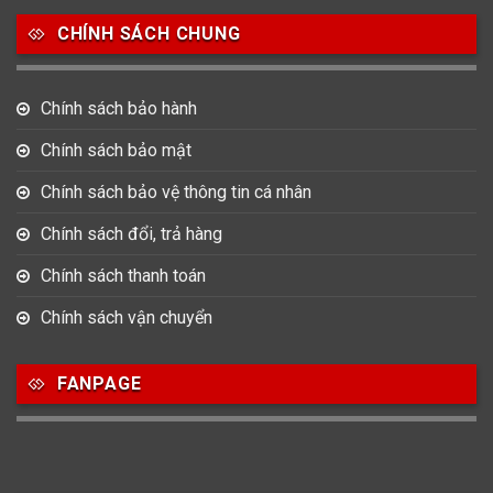
Salvatore Ferragamo
Seiko
Srwatch
CHÍNH SÁCH CHUNG
0
0
42
Tag Heuer
Thomas Earnshaw
Tissot
Chính sách bảo hành
6
Chính sách bảo mật
Versace
Chính sách bảo vệ thông tin cá nhân
Loại Máy
Chính sách đổi, trả hàng
513
91
417
Chính sách thanh toán
Máy Cơ
Máy Eco Drive
Máy Pin
Chính sách vận chuyển
Giới tính
FANPAGE
753
355
13
Nam
Nữ
Unisex