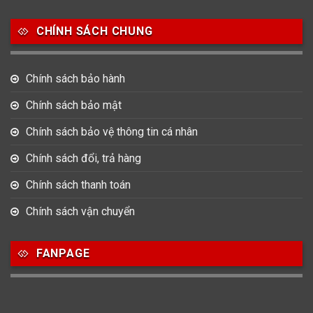
Salvatore Ferragamo
Seiko
Srwatch
CHÍNH SÁCH CHUNG
0
0
42
Tag Heuer
Thomas Earnshaw
Tissot
Chính sách bảo hành
6
Versace
Chính sách bảo mật
Chính sách bảo vệ thông tin cá nhân
Loại Máy
Chính sách đổi, trả hàng
513
91
417
Máy Cơ
Máy Eco Drive
Máy Pin
Chính sách thanh toán
Chính sách vận chuyển
Giới tính
FANPAGE
753
355
13
Nam
Nữ
Unisex