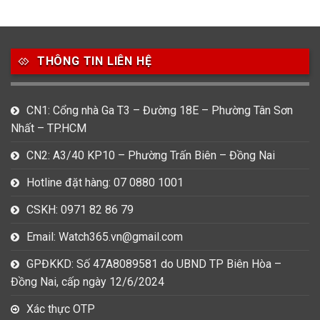
49
80
31
Carnival
Casio
Citizen
THÔNG TIN LIÊN HỆ
0
1
0
Daniel Klein
Davena
Fossil
9
0
5
CN1: Cổng nhà Ga T3 – Đường 18E – Phường Tân Sơn
Frederique Constant
Hamilton
Hublot
Nhất – TP.HCM
14
5
1
CN2: A3/40 KP10 – Phường Trấn Biên – Đồng Nai
Invicta
Longines
Madocy
Hotline đặt hàng: 07 0880 1001
0
1
7
Mathey Tissot
Maurice Lacroix
Michael Kors
CSKH: 0971 82 86 79
7
0
16
Email: Watch365.vn@gmail.com
Movado
Ogival
Olym Pianus
GPĐKKD: Số 47A8089581 do UBND TP Biên Hòa –
3
36
4
Đồng Nai, cấp ngày 12/6/2024
Omega
Orient
Raymond Weil
Xác thực OTP
3
31
0