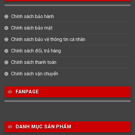
Bát Giác
Mặt tròn
Mặt vuông
Chính sách bảo hành
15
Oval
Chính sách bảo mật
Chính sách bảo vệ thông tin cá nhân
Chất liệu dây
Chính sách đổi, trả hàng
73
422
14
Dây Cao su
Dây Da
Dây Dù (Vải)
Chính sách thanh toán
487
20
Chính sách vận chuyển
Dây Kim Loại
Dây Mess
FANPAGE
Size Mặt
83
157
109
22-28mm
29-33mm
34-36mm
DANH MỤC SẢN PHẨM
107
170
129
37-39mm
40mm
41mm