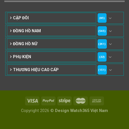
182
64
76
42mm
43mm
44-47mm
CẶP ĐÔI
(85)
10
1
ĐỒNG HỒ NAM
48-52mm
53-56mm
(545)
ĐỒNG HỒ NỮ
(241)
PHỤ KIỆN
(22)
THƯƠNG HIỆU CAO CẤP
(151)
Copyright 2026 ©
Design Watch365 Việt Nam