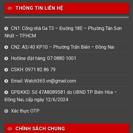
753
355
13
THÔNG TIN LIÊN HỆ
Nam
Nữ
Unisex
CN1: Cổng nhà Ga T3 – Đường 18E – Phường Tân Sơn
Nước sản xuất
Nhất – TP.HCM
22
3
33
Anh Quốc
Áo
Đức
CN2: A3/40 KP10 – Phường Trấn Biên – Đồng Nai
Hotline đặt hàng: 07 0880 1001
49
474
0
Mỹ
Nhật
Pháp
CSKH: 0971 82 86 79
3
383
12
Email: Watch365.vn@gmail.com
Thổ Nhĩ Kỳ
Thụy Sỹ
Trung Quốc
GPĐKKD: Số 47A8089581 do UBND TP Biên Hòa –
27
Đồng Nai, cấp ngày 12/6/2024
Ý
Xác thực OTP
Hình dạng
CHÍNH SÁCH CHUNG
17
945
51