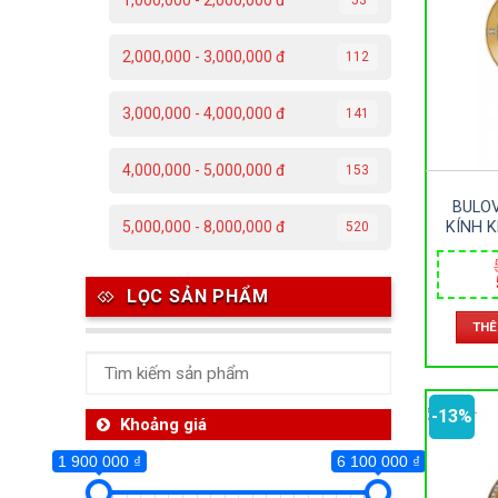
1,000,000 - 2,000,000 đ
1 900 000 ₫
2,000,000 - 3,000,000 đ
112
1 900 000
3,000,000 - 4,000,000 đ
141
Da
4,000,000 - 5,000,000 đ
153
C
BULOV
Đ
KÍNH 
5,000,000 - 8,000,000 đ
520
LOẠI –
Đ
M
LỌC SẢN PHẨM
P
THÊ
T
-13%
Th
Khoảng giá
1 900 000 ₫
6 100 000 ₫
Ben