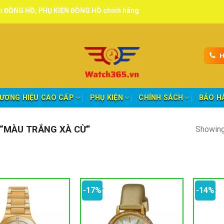
 PHỤ KIỆN ĐỒNG HỒ chính hãng, tuyển đại lý, CTV giao hàng toàn qu
H
ƯƠNG HIỆU CAO CẤP
PHỤ KIỆN
CHÍNH SÁCH
BẢO H
“MÀU TRẮNG XÀ CỪ”
Showing 
-17%
-14%
oảng giá