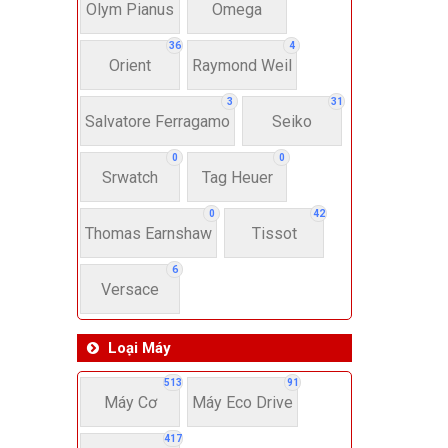
Dây 
Olym Pianus
Omega
36
4
Orient
Raymond Weil
Si
3
31
Salvatore Ferragamo
Seiko
22-
0
0
Srwatch
Tag Heuer
4
0
42
Thomas Earnshaw
Tissot
6
Versace
Loại Máy
513
91
Máy Cơ
Máy Eco Drive
417