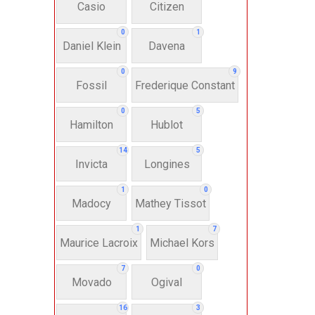
Casio
Citizen
N
0
1
Daniel Klein
Davena
Nư
0
9
Fossil
Frederique Constant
Anh
0
5
Hamilton
Hublot
Thụ
14
5
Invicta
Longines
Hì
1
0
Madocy
Mathey Tissot
Bát
1
7
Maurice Lacroix
Michael Kors
7
0
Chấ
Movado
Ogival
16
3