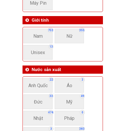
Máy Pin
Giới tính
753
355
Nam
Nữ
13
Unisex
Nước sản xuất
22
3
Anh Quốc
Áo
33
49
Đức
Mỹ
474
0
Nhật
Pháp
3
383