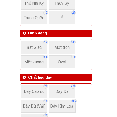
Thổ Nhĩ Kỳ
Thụy Sỹ
12
27
Trung Quốc
Ý
Hình dạng
17
945
Bát Giác
Mặt tròn
51
15
Mặt vuông
Oval
Chất liệu dây
73
422
Dây Cao su
Dây Da
14
487
Dây Dù (Vải)
Dây Kim Loại
20