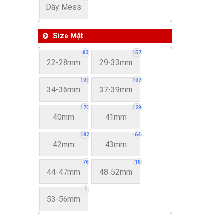
Dây Mess
Size Mặt
83
157
22-28mm
29-33mm
109
107
34-36mm
37-39mm
170
129
40mm
41mm
182
64
42mm
43mm
76
10
44-47mm
48-52mm
1
53-56mm