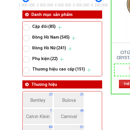
1 900 000
2 950 000
4 000 000
5 050 000
6 100 000
Da
Danh mục sản phẩm
Cặp đôi
(85)
Ma
Đồng Hồ Nam
(545)
Đồng Hồ Nữ
(241)
Om
CITI
CRYST
Phụ kiện
(22)
NỮ – 
Thoma
DÂY KI
Thương hiệu cao cấp
(151)
– SIZE
THÊ
Thương hiệu
Lo
27
21
Bentley
Bulova
Má
7
49
Calvin Klein
Carnival
Giớ
80
31