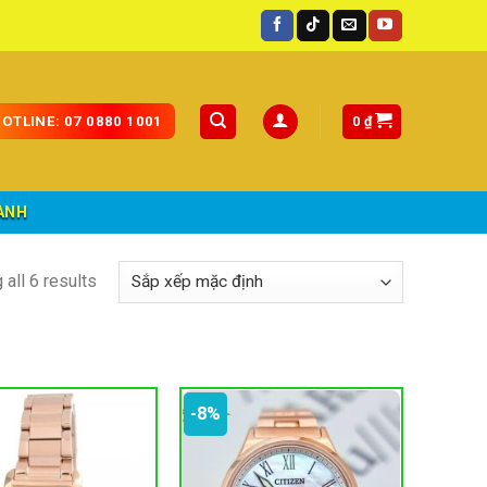
ốc.
0
₫
OTLINE: 07 0880 1001
ÀNH
all 6 results
-8%