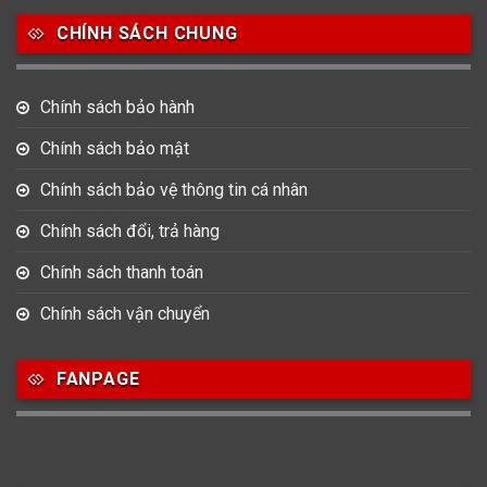
Salvatore Ferragamo
Seiko
Srwatch
CHÍNH SÁCH CHUNG
0
0
42
Tag Heuer
Thomas Earnshaw
Tissot
Chính sách bảo hành
6
Chính sách bảo mật
Versace
Chính sách bảo vệ thông tin cá nhân
Loại Máy
Chính sách đổi, trả hàng
513
91
417
Chính sách thanh toán
Máy Cơ
Máy Eco Drive
Máy Pin
Chính sách vận chuyển
Giới tính
FANPAGE
753
355
13
Nam
Nữ
Unisex