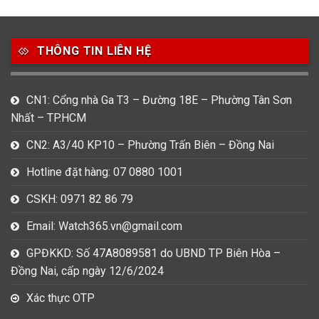
49
80
31
Carnival
Casio
Citizen
THÔNG TIN LIÊN HỆ
0
1
0
Daniel Klein
Davena
Fossil
CN1: Cổng nhà Ga T3 – Đường 18E – Phường Tân Sơn
9
0
5
Nhất – TP.HCM
Frederique Constant
Hamilton
Hublot
CN2: A3/40 KP10 – Phường Trấn Biên – Đồng Nai
14
5
1
Invicta
Longines
Madocy
Hotline đặt hàng: 07 0880 1001
0
1
7
CSKH: 0971 82 86 79
Mathey Tissot
Maurice Lacroix
Michael Kors
Email: Watch365.vn@gmail.com
7
0
16
Movado
Ogival
Olym Pianus
GPĐKKD: Số 47A8089581 do UBND TP Biên Hòa –
Đồng Nai, cấp ngày 12/6/2024
3
36
4
Omega
Orient
Raymond Weil
Xác thực OTP
3
31
0