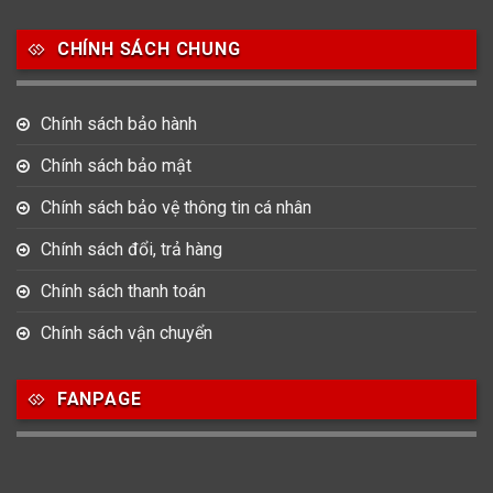
Salvatore Ferragamo
Seiko
Srwatch
CHÍNH SÁCH CHUNG
0
0
42
Tag Heuer
Thomas Earnshaw
Tissot
Chính sách bảo hành
6
Versace
Chính sách bảo mật
Chính sách bảo vệ thông tin cá nhân
Loại Máy
Chính sách đổi, trả hàng
513
91
417
Máy Cơ
Máy Eco Drive
Máy Pin
Chính sách thanh toán
Chính sách vận chuyển
Giới tính
FANPAGE
753
355
13
Nam
Nữ
Unisex