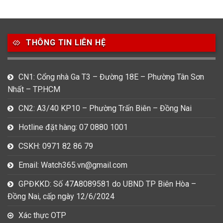
49
80
31
Carnival
Casio
Citizen
THÔNG TIN LIÊN HỆ
0
1
0
Daniel Klein
Davena
Fossil
9
0
5
CN1: Cổng nhà Ga T3 – Đường 18E – Phường Tân Sơn
Frederique Constant
Hamilton
Hublot
Nhất – TP.HCM
14
5
1
CN2: A3/40 KP10 – Phường Trấn Biên – Đồng Nai
Invicta
Longines
Madocy
Hotline đặt hàng: 07 0880 1001
0
1
7
Mathey Tissot
Maurice Lacroix
Michael Kors
CSKH: 0971 82 86 79
7
0
16
Email: Watch365.vn@gmail.com
Movado
Ogival
Olym Pianus
GPĐKKD: Số 47A8089581 do UBND TP Biên Hòa –
3
36
4
Đồng Nai, cấp ngày 12/6/2024
Omega
Orient
Raymond Weil
Xác thực OTP
3
31
0