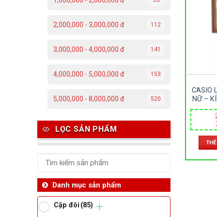
1,000,000 - 2,000,000 đ
C
2,000,000 - 3,000,000 đ
112
Đ
3,000,000 - 4,000,000 đ
141
Đ
4,000,000 - 5,000,000 đ
153
P
CASIO 
T
NỮ – K
5,000,000 - 8,000,000 đ
520
KIM L
25M
Th
LỌC SẢN PHẨM
THÊ
Ben
Da
Danh mục sản phẩm
Cặp đôi
(85)
Ma