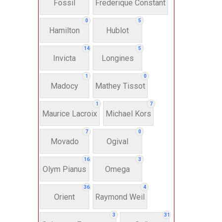
Fossil
Frederique Constant
Anh
0
5
Hamilton
Hublot
Thụ
14
5
Invicta
Longines
Hì
1
0
Madocy
Mathey Tissot
Bát
1
7
Maurice Lacroix
Michael Kors
7
0
Chấ
Movado
Ogival
16
3
Dây 
Olym Pianus
Omega
36
4
Si
Orient
Raymond Weil
3
31