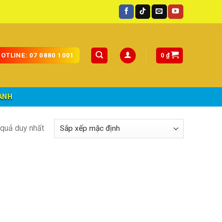
oàn quốc.
0
₫
OTLINE: 07 0880 1001
ÀNH
t quả duy nhất