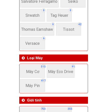
22-
Salvatore Ferragamo
Seiko
0
0
Srwatch
Tag Heuer
4
0
42
Thomas Earnshaw
Tissot
6
Versace
Loại Máy
513
91
Máy Cơ
Máy Eco Drive
417
Máy Pin
Giới tính
753
355