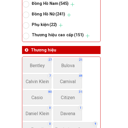
Đồng Hồ Nam
(545)
Om
Đồng Hồ Nữ
(241)
Phụ kiện
(22)
Thoma
Thương hiệu cao cấp
(151)
Lo
Thương hiệu
27
21
Bentley
Bulova
Má
7
49
Calvin Klein
Carnival
Giớ
80
31
Casio
Citizen
N
0
1
Daniel Klein
Davena
Nư
0
9