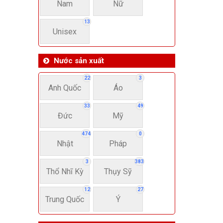
Nam
Nữ
13
Unisex
Nước sản xuất
22
3
Anh Quốc
Áo
33
49
Đức
Mỹ
474
0
Nhật
Pháp
3
383
Thổ Nhĩ Kỳ
Thụy Sỹ
12
27
Trung Quốc
Ý