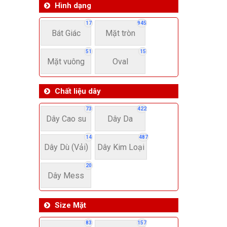
Hình dạng
17
945
Bát Giác
Mặt tròn
51
15
Mặt vuông
Oval
Chất liệu dây
73
422
Dây Cao su
Dây Da
14
487
Dây Dù (Vải)
Dây Kim Loại
20
Dây Mess
Size Mặt
83
157