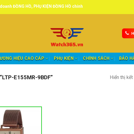
NG HỒ, PHỤ KIỆN ĐỒNG HỒ chính hãng, tuyển đại lý, CTV giao hàng t
H
ƯƠNG HIỆU CAO CẤP
PHỤ KIỆN
CHÍNH SÁCH
BẢO H
“LTP-E155MR-9BDF”
Hiển thị kế
nh mục sản phẩm