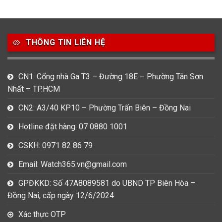
49
80
31
Carnival
Casio
Citizen
THÔNG TIN LIÊN HỆ
0
1
0
Daniel Klein
Davena
Fossil
9
0
5
CN1: Cổng nhà Ga T3 – Đường 18E – Phường Tân Sơn
Frederique Constant
Hamilton
Hublot
Nhất – TP.HCM
14
5
1
CN2: A3/40 KP10 – Phường Trấn Biên – Đồng Nai
Invicta
Longines
Madocy
Hotline đặt hàng: 07 0880 1001
0
1
7
Mathey Tissot
Maurice Lacroix
Michael Kors
CSKH: 0971 82 86 79
7
0
16
Email: Watch365.vn@gmail.com
Movado
Ogival
Olym Pianus
GPĐKKD: Số 47A8089581 do UBND TP Biên Hòa –
3
36
4
Đồng Nai, cấp ngày 12/6/2024
Omega
Orient
Raymond Weil
Xác thực OTP
3
31
0