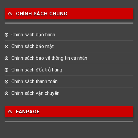
Salvatore Ferragamo
Seiko
Srwatch
CHÍNH SÁCH CHUNG
0
0
42
Tag Heuer
Thomas Earnshaw
Tissot
Chính sách bảo hành
6
Versace
Chính sách bảo mật
Chính sách bảo vệ thông tin cá nhân
Loại Máy
Chính sách đổi, trả hàng
513
91
417
Máy Cơ
Máy Eco Drive
Máy Pin
Chính sách thanh toán
Chính sách vận chuyển
Giới tính
FANPAGE
753
355
13
Nam
Nữ
Unisex