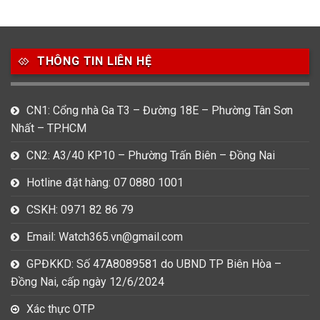
49
80
31
Carnival
Casio
Citizen
THÔNG TIN LIÊN HỆ
0
1
0
Daniel Klein
Davena
Fossil
9
0
5
CN1: Cổng nhà Ga T3 – Đường 18E – Phường Tân Sơn
Frederique Constant
Hamilton
Hublot
Nhất – TP.HCM
14
5
1
CN2: A3/40 KP10 – Phường Trấn Biên – Đồng Nai
Invicta
Longines
Madocy
Hotline đặt hàng: 07 0880 1001
0
1
7
Mathey Tissot
Maurice Lacroix
Michael Kors
CSKH: 0971 82 86 79
7
0
16
Email: Watch365.vn@gmail.com
Movado
Ogival
Olym Pianus
GPĐKKD: Số 47A8089581 do UBND TP Biên Hòa –
3
36
4
Đồng Nai, cấp ngày 12/6/2024
Omega
Orient
Raymond Weil
Xác thực OTP
3
31
0