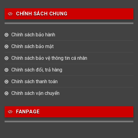
Salvatore Ferragamo
Seiko
Srwatch
CHÍNH SÁCH CHUNG
0
0
42
Tag Heuer
Thomas Earnshaw
Tissot
Chính sách bảo hành
6
Versace
Chính sách bảo mật
Chính sách bảo vệ thông tin cá nhân
Loại Máy
Chính sách đổi, trả hàng
513
91
417
Máy Cơ
Máy Eco Drive
Máy Pin
Chính sách thanh toán
Chính sách vận chuyển
Giới tính
FANPAGE
753
355
13
Nam
Nữ
Unisex