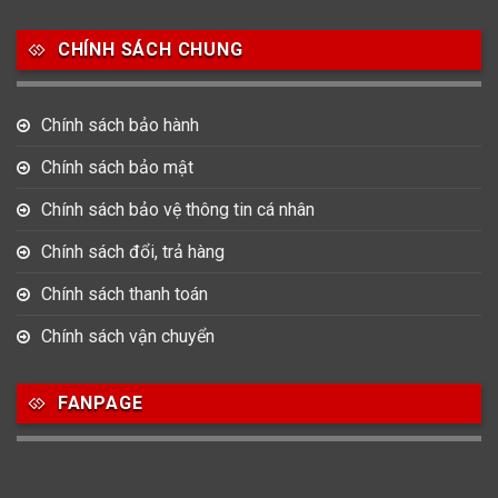
Salvatore Ferragamo
Seiko
Srwatch
CHÍNH SÁCH CHUNG
0
0
42
Tag Heuer
Thomas Earnshaw
Tissot
Chính sách bảo hành
6
Versace
Chính sách bảo mật
Chính sách bảo vệ thông tin cá nhân
Loại Máy
Chính sách đổi, trả hàng
513
91
417
Máy Cơ
Máy Eco Drive
Máy Pin
Chính sách thanh toán
Chính sách vận chuyển
Giới tính
FANPAGE
753
355
13
Nam
Nữ
Unisex