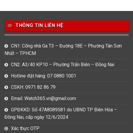
49
80
31
Carnival
Casio
Citizen
THÔNG TIN LIÊN HỆ
0
1
0
Daniel Klein
Davena
Fossil
9
0
5
CN1: Cổng nhà Ga T3 – Đường 18E – Phường Tân Sơn
Frederique Constant
Hamilton
Hublot
Nhất – TP.HCM
14
5
1
CN2: A3/40 KP10 – Phường Trấn Biên – Đồng Nai
Invicta
Longines
Madocy
Hotline đặt hàng: 07 0880 1001
0
1
7
Mathey Tissot
Maurice Lacroix
Michael Kors
CSKH: 0971 82 86 79
7
0
16
Email: Watch365.vn@gmail.com
Movado
Ogival
Olym Pianus
GPĐKKD: Số 47A8089581 do UBND TP Biên Hòa –
3
36
4
Đồng Nai, cấp ngày 12/6/2024
Omega
Orient
Raymond Weil
Xác thực OTP
3
31
0