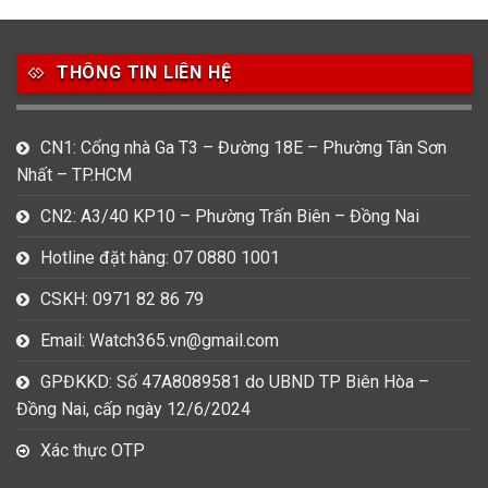
49
80
31
Carnival
Casio
Citizen
THÔNG TIN LIÊN HỆ
0
1
0
Daniel Klein
Davena
Fossil
9
0
5
CN1: Cổng nhà Ga T3 – Đường 18E – Phường Tân Sơn
Frederique Constant
Hamilton
Hublot
Nhất – TP.HCM
14
5
1
CN2: A3/40 KP10 – Phường Trấn Biên – Đồng Nai
Invicta
Longines
Madocy
Hotline đặt hàng: 07 0880 1001
0
1
7
Mathey Tissot
Maurice Lacroix
Michael Kors
CSKH: 0971 82 86 79
7
0
16
Email: Watch365.vn@gmail.com
Movado
Ogival
Olym Pianus
GPĐKKD: Số 47A8089581 do UBND TP Biên Hòa –
3
36
4
Đồng Nai, cấp ngày 12/6/2024
Omega
Orient
Raymond Weil
Xác thực OTP
3
31
0
Salvatore Ferragamo
Seiko
Srwatch