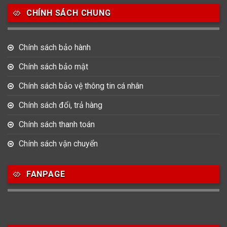
CHÍNH SÁCH CHUNG
0
0
42
Tag Heuer
Thomas Earnshaw
Tissot
Chính sách bảo hành
6
Versace
Chính sách bảo mật
Chính sách bảo vệ thông tin cá nhân
Loại Máy
Chính sách đổi, trả hàng
513
91
417
Máy Cơ
Máy Eco Drive
Máy Pin
Chính sách thanh toán
Chính sách vận chuyển
Giới tính
FANPAGE
753
355
13
Nam
Nữ
Unisex
Nước sản xuất