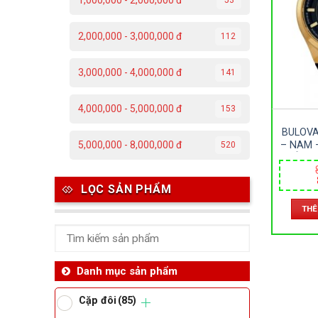
1,000,000 - 2,000,000 đ
C
2,000,000 - 3,000,000 đ
112
Đ
3,000,000 - 4,000,000 đ
141
Đ
4,000,000 - 5,000,000 đ
153
P
BULOVA
T
– NAM 
5,000,000 - 8,000,000 đ
520
DÂY D
SIZE 
Th
LỌC SẢN PHẨM
THÊ
Ben
Da
Danh mục sản phẩm
Cặp đôi
(85)
Ma