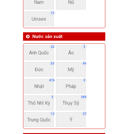
Nam
Nữ
13
Unisex
Nước sản xuất
22
3
Anh Quốc
Áo
33
49
Đức
Mỹ
474
0
Nhật
Pháp
3
383
Thổ Nhĩ Kỳ
Thụy Sỹ
12
27
Trung Quốc
Ý