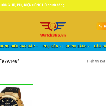
 PHỤ KIỆN ĐỒNG HỒ chính hãng, tuyển đại lý, CTV giao hàng toàn qu
H
ƯƠNG HIỆU CAO CẤP
PHỤ KIỆN
CHÍNH SÁCH
BẢO H
“97A148”
Hiển thị kế
nh mục sản phẩm