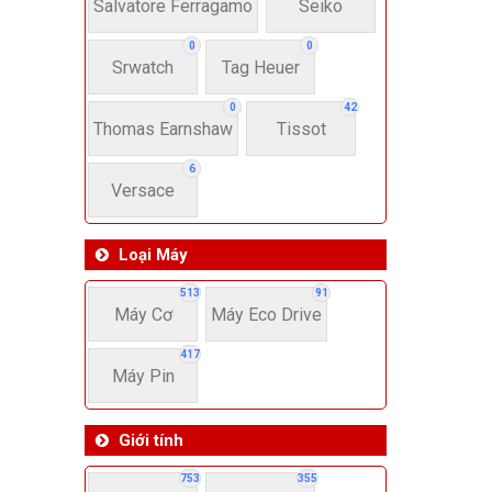
22-
Salvatore Ferragamo
Seiko
0
0
Srwatch
Tag Heuer
4
0
42
Thomas Earnshaw
Tissot
6
Versace
Loại Máy
513
91
Máy Cơ
Máy Eco Drive
417
Máy Pin
Giới tính
753
355