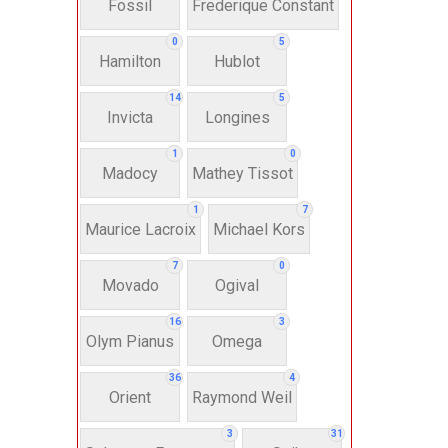
Fossil
Frederique Constant
Anh
0
5
Hamilton
Hublot
Thụ
14
5
Invicta
Longines
Hì
1
0
Madocy
Mathey Tissot
Bát
1
7
Maurice Lacroix
Michael Kors
7
0
Chấ
Movado
Ogival
16
3
Dây 
Olym Pianus
Omega
36
4
Si
Orient
Raymond Weil
3
31