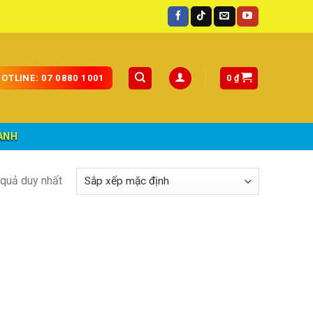
ốc.
0
₫
OTLINE: 07 0880 1001
ÀNH
t quả duy nhất