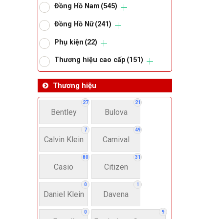
Đồng Hồ Nam
(545)
Om
Đồng Hồ Nữ
(241)
Phụ kiện
(22)
Thoma
Thương hiệu cao cấp
(151)
Lo
Thương hiệu
27
21
Bentley
Bulova
Má
7
49
Calvin Klein
Carnival
Giớ
80
31
Casio
Citizen
N
0
1
Daniel Klein
Davena
Nư
0
9