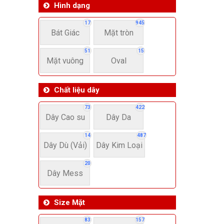
Hình dạng
17
945
Bát Giác
Mặt tròn
51
15
Mặt vuông
Oval
Chất liệu dây
73
422
Dây Cao su
Dây Da
14
487
Dây Dù (Vải)
Dây Kim Loại
20
Dây Mess
Size Mặt
83
157