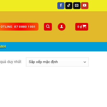
uốc.
0
₫
OTLINE: 07 0880 1001
ÀNH
t quả duy nhất