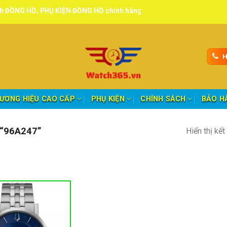
, PHỤ KIỆN ĐỒNG HỒ chính hãng, tuyển đại lý, CTV giao hàng toàn q
H
ƯƠNG HIỆU CAO CẤP
PHỤ KIỆN
CHÍNH SÁCH
BẢO H
“96A247”
Hiển thị kế
nh mục sản phẩm