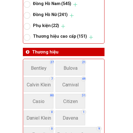
Đồng Hồ Nam
(545)
Om
Đồng Hồ Nữ
(241)
Phụ kiện
(22)
Thoma
Thương hiệu cao cấp
(151)
Lo
Thương hiệu
27
21
Bentley
Bulova
Má
7
49
Calvin Klein
Carnival
Giớ
80
31
Casio
Citizen
N
0
1
Daniel Klein
Davena
Nư
0
9