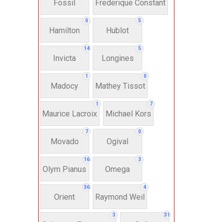
Fossil
Frederique Constant
Anh
0
5
Hamilton
Hublot
Thụ
14
5
Invicta
Longines
Hì
1
0
Madocy
Mathey Tissot
Bát
1
7
Maurice Lacroix
Michael Kors
7
0
Chấ
Movado
Ogival
16
3
Dây 
Olym Pianus
Omega
36
4
Si
Orient
Raymond Weil
3
31