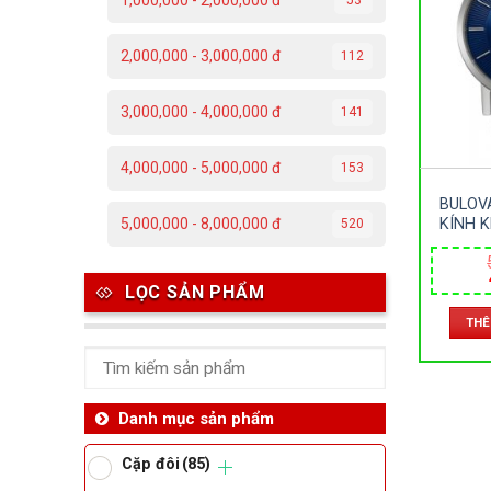
1,000,000 - 2,000,000 đ
C
2,000,000 - 3,000,000 đ
112
Đ
3,000,000 - 4,000,000 đ
141
Đ
4,000,000 - 5,000,000 đ
153
P
BULOV
T
KÍNH 
5,000,000 - 8,000,000 đ
520
LOẠI –
42MM
Th
LỌC SẢN PHẨM
THÊ
Ben
Da
Danh mục sản phẩm
Cặp đôi
(85)
Ma