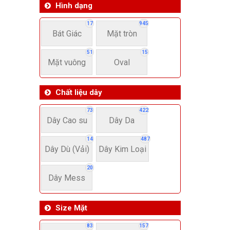
Hình dạng
17
945
Bát Giác
Mặt tròn
51
15
Mặt vuông
Oval
Chất liệu dây
73
422
Dây Cao su
Dây Da
14
487
Dây Dù (Vải)
Dây Kim Loại
20
Dây Mess
Size Mặt
83
157