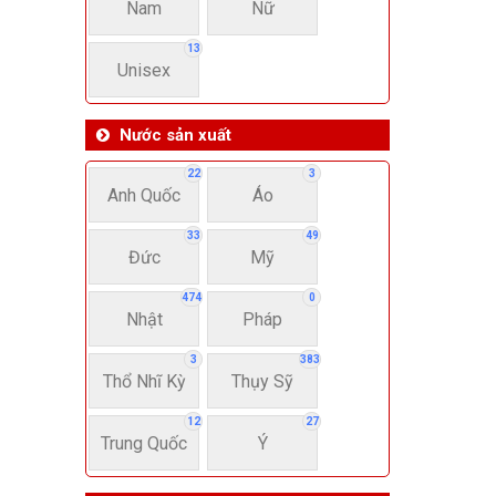
Nam
Nữ
13
Unisex
Nước sản xuất
22
3
Anh Quốc
Áo
33
49
Đức
Mỹ
474
0
Nhật
Pháp
3
383
Thổ Nhĩ Kỳ
Thụy Sỹ
12
27
Trung Quốc
Ý