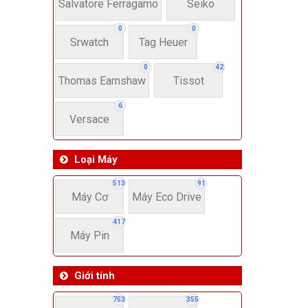
22-
Salvatore Ferragamo
Seiko
0
0
Srwatch
Tag Heuer
4
0
42
Thomas Earnshaw
Tissot
6
Versace
Loại Máy
513
91
Máy Cơ
Máy Eco Drive
417
Máy Pin
Giới tính
753
355