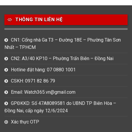
49
80
31
Carnival
Casio
Citizen
THÔNG TIN LIÊN HỆ
0
1
0
Daniel Klein
Davena
Fossil
9
0
5
CN1: Cổng nhà Ga T3 – Đường 18E – Phường Tân Sơn
Frederique Constant
Hamilton
Hublot
Nhất – TP.HCM
14
5
1
CN2: A3/40 KP10 – Phường Trấn Biên – Đồng Nai
Invicta
Longines
Madocy
Hotline đặt hàng: 07 0880 1001
0
1
7
Mathey Tissot
Maurice Lacroix
Michael Kors
CSKH: 0971 82 86 79
7
0
16
Email: Watch365.vn@gmail.com
Movado
Ogival
Olym Pianus
GPĐKKD: Số 47A8089581 do UBND TP Biên Hòa –
3
36
4
Đồng Nai, cấp ngày 12/6/2024
Omega
Orient
Raymond Weil
Xác thực OTP
3
31
0
Salvatore Ferragamo
Seiko
Srwatch