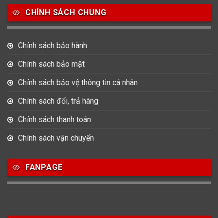
CHÍNH SÁCH CHUNG
0
0
42
Tag Heuer
Thomas Earnshaw
Tissot
Chính sách bảo hành
6
Versace
Chính sách bảo mật
Chính sách bảo vệ thông tin cá nhân
Loại Máy
Chính sách đổi, trả hàng
513
91
417
Máy Cơ
Máy Eco Drive
Máy Pin
Chính sách thanh toán
Chính sách vận chuyển
Giới tính
FANPAGE
753
355
13
Nam
Nữ
Unisex
Nước sản xuất