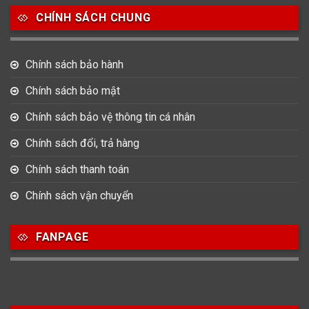
CHÍNH SÁCH CHUNG
0
0
42
Tag Heuer
Thomas Earnshaw
Tissot
Chính sách bảo hành
6
Versace
Chính sách bảo mật
Chính sách bảo vệ thông tin cá nhân
Loại Máy
Chính sách đổi, trả hàng
513
91
417
Máy Cơ
Máy Eco Drive
Máy Pin
Chính sách thanh toán
Chính sách vận chuyển
Giới tính
FANPAGE
753
355
13
Nam
Nữ
Unisex
Nước sản xuất