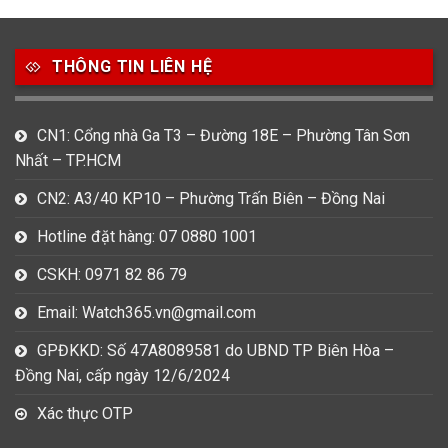
49
80
31
Carnival
Casio
Citizen
THÔNG TIN LIÊN HỆ
0
1
0
Daniel Klein
Davena
Fossil
9
0
5
CN1: Cổng nhà Ga T3 – Đường 18E – Phường Tân Sơn
Frederique Constant
Hamilton
Hublot
Nhất – TP.HCM
14
5
1
CN2: A3/40 KP10 – Phường Trấn Biên – Đồng Nai
Invicta
Longines
Madocy
Hotline đặt hàng: 07 0880 1001
0
1
7
Mathey Tissot
Maurice Lacroix
Michael Kors
CSKH: 0971 82 86 79
7
0
16
Email: Watch365.vn@gmail.com
Movado
Ogival
Olym Pianus
GPĐKKD: Số 47A8089581 do UBND TP Biên Hòa –
3
36
4
Đồng Nai, cấp ngày 12/6/2024
Omega
Orient
Raymond Weil
Xác thực OTP
3
31
0
Salvatore Ferragamo
Seiko
Srwatch