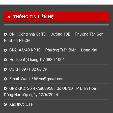
49
80
31
Carnival
Casio
Citizen
THÔNG TIN LIÊN HỆ
0
1
0
Daniel Klein
Davena
Fossil
9
0
5
CN1: Cổng nhà Ga T3 – Đường 18E – Phường Tân Sơn
Frederique Constant
Hamilton
Hublot
Nhất – TP.HCM
14
5
1
CN2: A3/40 KP10 – Phường Trấn Biên – Đồng Nai
Invicta
Longines
Madocy
Hotline đặt hàng: 07 0880 1001
0
1
7
Mathey Tissot
Maurice Lacroix
Michael Kors
CSKH: 0971 82 86 79
7
0
16
Email: Watch365.vn@gmail.com
Movado
Ogival
Olym Pianus
GPĐKKD: Số 47A8089581 do UBND TP Biên Hòa –
3
36
4
Đồng Nai, cấp ngày 12/6/2024
Omega
Orient
Raymond Weil
Xác thực OTP
3
31
0
Salvatore Ferragamo
Seiko
Srwatch