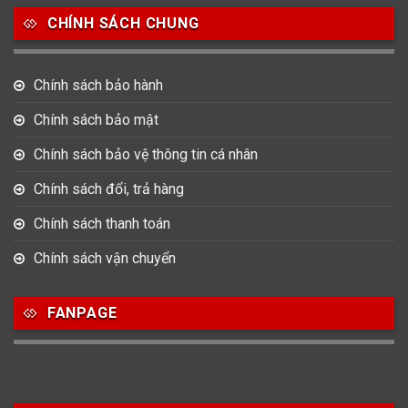
CHÍNH SÁCH CHUNG
0
0
42
Tag Heuer
Thomas Earnshaw
Tissot
Chính sách bảo hành
6
Versace
Chính sách bảo mật
Chính sách bảo vệ thông tin cá nhân
Loại Máy
Chính sách đổi, trả hàng
513
91
417
Máy Cơ
Máy Eco Drive
Máy Pin
Chính sách thanh toán
Chính sách vận chuyển
Giới tính
FANPAGE
753
355
13
Nam
Nữ
Unisex
Nước sản xuất