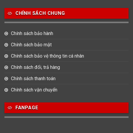
Salvatore Ferragamo
Seiko
Srwatch
CHÍNH SÁCH CHUNG
0
0
42
Tag Heuer
Thomas Earnshaw
Tissot
Chính sách bảo hành
6
Versace
Chính sách bảo mật
Chính sách bảo vệ thông tin cá nhân
Loại Máy
Chính sách đổi, trả hàng
513
91
417
Máy Cơ
Máy Eco Drive
Máy Pin
Chính sách thanh toán
Chính sách vận chuyển
Giới tính
FANPAGE
753
355
13
Nam
Nữ
Unisex