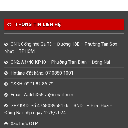
49
80
31
Carnival
Casio
Citizen
THÔNG TIN LIÊN HỆ
0
1
0
Daniel Klein
Davena
Fossil
9
0
5
CN1: Cổng nhà Ga T3 – Đường 18E – Phường Tân Sơn
Frederique Constant
Hamilton
Hublot
Nhất – TP.HCM
14
5
1
CN2: A3/40 KP10 – Phường Trấn Biên – Đồng Nai
Invicta
Longines
Madocy
Hotline đặt hàng: 07 0880 1001
0
1
7
Mathey Tissot
Maurice Lacroix
Michael Kors
CSKH: 0971 82 86 79
7
0
16
Email: Watch365.vn@gmail.com
Movado
Ogival
Olym Pianus
GPĐKKD: Số 47A8089581 do UBND TP Biên Hòa –
3
36
4
Đồng Nai, cấp ngày 12/6/2024
Omega
Orient
Raymond Weil
Xác thực OTP
3
31
0